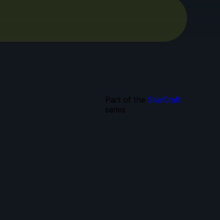
Part of the
StarCraft
series