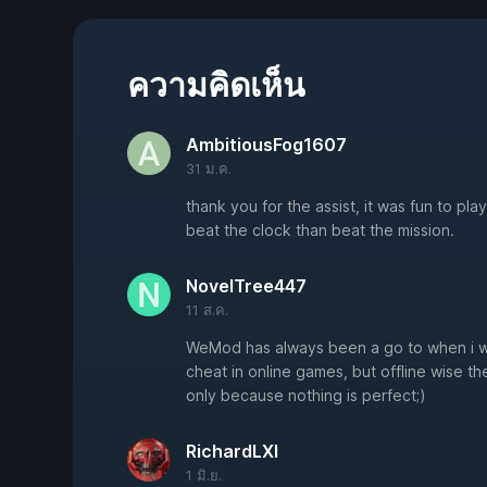
ความคิดเห็น
AmbitiousFog1607
31 ม.ค.
thank you for the assist, it was fun to pl
beat the clock than beat the mission.
NovelTree447
11 ส.ค.
WeMod has always been a go to when i w
cheat in online games, but offline wise t
only because nothing is perfect;)
RichardLXI
1 มิ.ย.