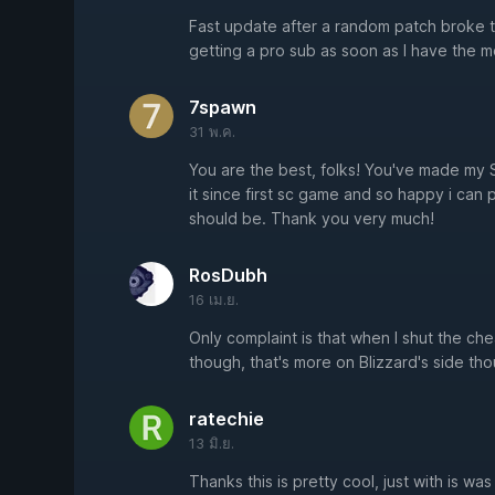
Fast update after a random patch broke th
getting a pro sub as soon as I have the 
7spawn
31 พ.ค.
You are the best, folks! You've made my S
it since first sc game and so happy i can p
should be. Thank you very much!
RosDubh
16 เม.ย.
Only complaint is that when I shut the ch
though, that's more on Blizzard's side th
ratechie
13 มิ.ย.
Thanks this is pretty cool, just with is wa