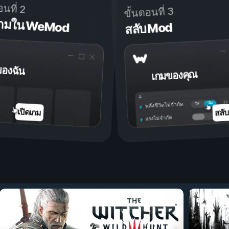
อนที่ 2
ขั้นตอนที่ 3
ดเกมใน WeMod
สลับ Mod
ของฉัน
เกมของคุณ
เปิด
ปิด
พลังชีวิตไม่จำกัด
สลั
เปิดเกม
แรงไม่จำกัด