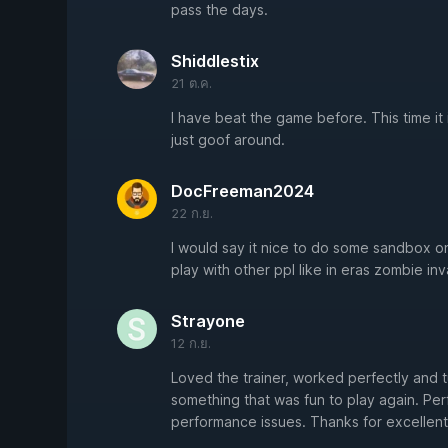
pass the days.
Shiddlestix
21 ต.ค.
I have beat the game before. This time it 
just goof around.
DocFreeman2024
22 ก.ย.
I would say it nice to do some sandbox o
play with other ppl like in eras zombie inv
Strayone
12 ก.ย.
Loved the trainer, worked perfectly and 
something that was fun to play again. Per
performance issues. Thanks for excellent