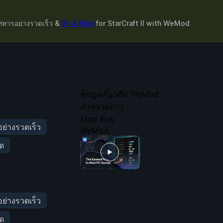
์ทหารอย่างรวดเร็ว &
อีก 4 Mod
for
StarCraft II
with
WeMod
ข้อมูลเกี่ยวกับ WeMod
ภาพรวมการ
Mod ด้วย
่างรวดเร็ว
WeMod
ัด
่างรวดเร็ว
ัด