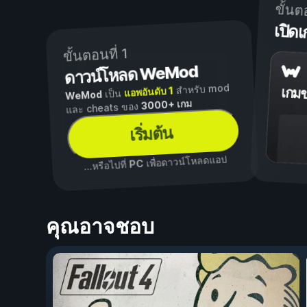
ขั้นต
เปิ
ขั้นตอนที่ 1
ดาวน์โหลด WeMod
สำหรับ mod
แอพอันดับ 1
เกม
เป็น
WeMod
3000+ เกม
และ cheats ของ
เริ่มต้น
เพื่อดาวน์โหลดแอป
PC
...หรือไปที่
คุณอาจชอบ