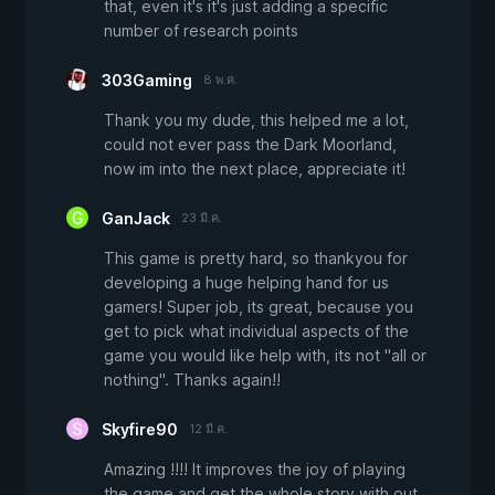
that, even it's it's just adding a specific
number of research points
303Gaming
8 พ.ค.
Thank you my dude, this helped me a lot,
could not ever pass the Dark Moorland,
now im into the next place, appreciate it!
GanJack
23 มี.ค.
This game is pretty hard, so thankyou for
developing a huge helping hand for us
gamers! Super job, its great, because you
get to pick what individual aspects of the
game you would like help with, its not "all or
nothing". Thanks again!!
Skyfire90
12 มี.ค.
Amazing !!!! It improves the joy of playing
the game and get the whole story with out