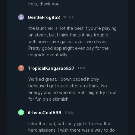
help, thank you!
GentleFrog853
30 ต.ค.
the launcher is not the best if you're playing
on steam, but I think that's it has trouble
with how i save games over two drives.
Pretty good app might even pay for the
upgrade eventually.
TropicalKangaroo837
1 ต.ค.
Worked great. I downloaded it only
because I got stuck after an attack. No
energy and no workers. But I might try it out
for fun on a skirmish.
ArtisticCoat596
6 ก.ค.
I like the mod, but I only got it to skip the
hero missions. I wish there was a way to do