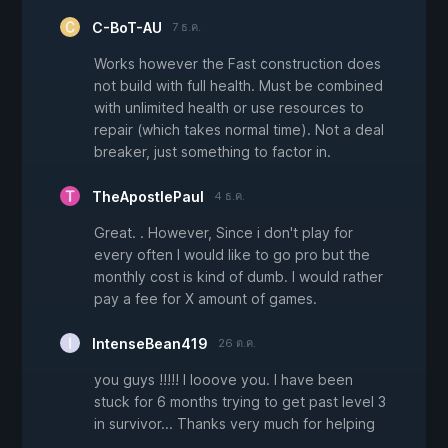
C-BoT-AU
7 ธ.ค.
Works however the Fast construction does
not build with full health. Must be combined
with unlimited health or use resources to
repair (which takes normal time). Not a deal
breaker, just something to factor in.
TheApostlePaul
4 ธ.ค.
Great. . However, Since i don't play for
every often I would like to go pro but the
monthly cost is kind of dumb. I would rather
pay a fee for X amount of games.
IntenseBean419
26 ต.ค.
you guys !!!!! I looove you. I have been
stuck for 6 months trying to get past level 3
in survivor... Thanks very much for helping