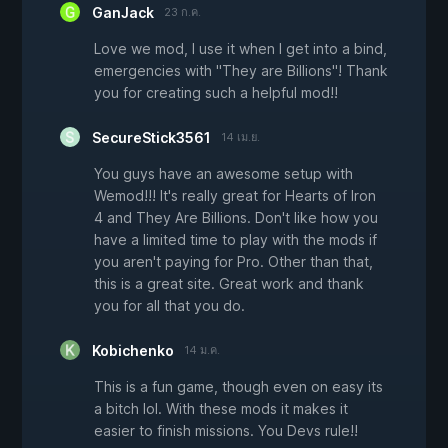
GanJack
23 ก.ค.
Love we mod, I use it when I get into a bind,
emergencies with "They are Billions"! Thank
you for creating such a helpful mod!!
SecureStick3561
14 เม.ย.
You guys have an awesome setup with
Wemod!!! It's really great for Hearts of Iron
4 and They Are Billions. Don't like how you
have a limited time to play with the mods if
you aren't paying for Pro. Other than that,
this is a great site. Great work and thank
you for all that you do.
Kobichenko
14 ม.ค.
This is a fun game, though even on easy its
a bitch lol. With these mods it makes it
easier to finish missions. You Devs rule!!