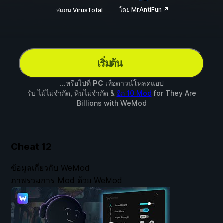
โดย MrAntiFun ↗
สแกน VirusTotal
เริ่มต้น
...หรือไปที่
PC
เพื่อดาวน์โหลดแอป
รับ ไม้ไม่จำกัด, หินไม่จำกัด &
อีก 10 Mod
for
They Are
Billions
with
WeMod
Cheat
12
ข้อมูลเกี่ยวกับ WeMod
ภาพรวมการ Mod ด้วย WeMod