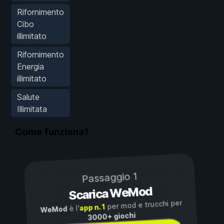
Rifornimento
Cibo
illimitato
Rifornimento
Energia
illimitato
Salute
Illimitata
Come funziona?
Passaggio 1
Scarica WeMod
per mod e trucchi per
app n. 1
è l'
WeMod
3000+ giochi