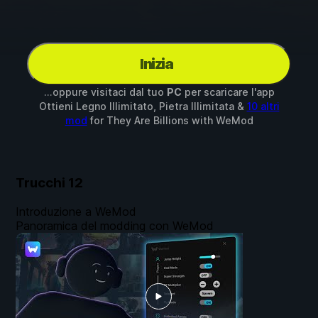
Inizia
...oppure visitaci dal tuo
PC
per scaricare l'app
Ottieni Legno Illimitato, Pietra Illimitata &
10 altri
mod
for
They Are Billions
with
WeMod
Trucchi
12
Introduzione a WeMod
Panoramica del modding con WeMod