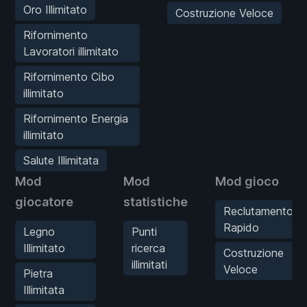
Oro Illimitato
Costruzione Veloce
Rifornimento
Lavoratori illimitato
Rifornimento Cibo
illimitato
Rifornimento Energia
illimitato
Salute Illimitata
Mod
Mod
Mod gioco
giocatore
statistiche
Reclutamento
Rapido
Legno
Punti
Illimitato
ricerca
Costruzione
illimitati
Veloce
Pietra
Illimitata