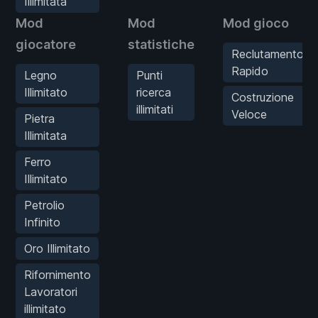
Illimitata
Mod
Mod
Mod gioco
giocatore
statistiche
Reclutamento
Rapido
Legno
Punti
Illimitato
ricerca
Costruzione
illimitati
Veloce
Pietra
Illimitata
Ferro
Illimitato
Petrolio
Infinito
Oro Illimitato
Rifornimento
Lavoratori
illimitato