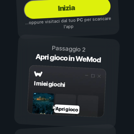
Inizia
per scaricare
PC
...oppure visitaci dal tuo
l'app
Passaggio 2
Apri gioco in WeMod
I miei giochi
Apri gioco