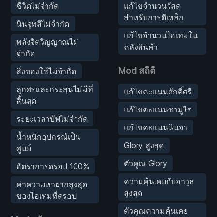
ชีวิตไม่จำกัด
แก้ไขจำนวนวัสดุ
สำหรับการตีเหล็ก
นินจูทสึไม่จำกัด
แก้ไขจำนวนไอเทมใน
พลังจิตวิญญาณไม่
คลังสินค้า
จำกัด
Mod สถิติ
สิ่งของใช้ไม่จำกัด
ลูกศรและกระสุนไม่มีที่
แก้ไขคะแนนศักดิ์ศรี
สิ้นสุด
แก้ไขคะแนนซามูไร
ระยะเวลาบัฟไม่จำกัด
แก้ไขคะแนนนินจา
น้ำหนักอุปกรณ์เป็น
Glory สูงสุด
ศูนย์
ตัวคูณ Glory
อัตราการดรอป 100%
ความคุ้นเคยกับอาวุธ
ค่าความหายากสูงสุด
สูงสุด
ของไอเทมที่ดรอป
ตัวคูณความคุ้นเคย