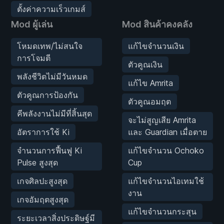
ตั้งค่าความเร็วเกมส์
Mod ผู้เล่น
Mod สินค้าคงคลัง
โหมดเทพ/ไม่สนใจ
แก้ไขจำนวนเงิน
การโจมตี
ตัวคูณเงิน
พลังชีวิตไม่มีวันหมด
แก้ไข Amrita
ตัวคูณการป้องกัน
ตัวคูณอมฤต
คีพลังงานไม่มีที่สิ้นสุด
จะไม่สูญเสีย Amrita
อัตราการใช้ Ki
และ Guardian เมื่อตาย
จำนวนการฟื้นฟู Ki
แก้ไขจำนวน Ochoko
Pulse สูงสุด
Cup
เกจศิลปะสูงสุด
แก้ไขจำนวนไอเทมใช้
งาน
เกจอัมฤตสูงสุด
แก้ไขจำนวนกระสุน
ระยะเวลาสิ่งประดิษฐ์มี