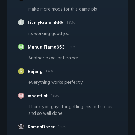
make more mods for this game pls
LivelyBranch565
1 ก.พ.
its working good job
ManualFlame653
1 ก.พ.
Another excellent trainer.
Rajang
1 ก.พ.
everything works perfectly
magotfist
1 ก.พ.
Thank you guys for getting this out so fast
and so well done
RomanDozer
1 ก.พ.