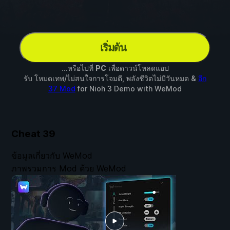
เริ่มต้น
...หรือไปที่
PC
เพื่อดาวน์โหลดแอป
รับ โหมดเทพ/ไม่สนใจการโจมตี, พลังชีวิตไม่มีวันหมด &
อีก
37 Mod
for
Nioh 3 Demo
with
WeMod
Cheat
39
ข้อมูลเกี่ยวกับ WeMod
ภาพรวมการ Mod ด้วย WeMod