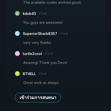
The available codes worked good.
kdub45
31 ม.ค.
You guys are awesome!
SuperiorShark8357
31 ม.ค.
very very thanks
turtle2cool
31 ม.ค.
Amazing! Thank you Devs!
BTHELL
31 ม.ค.
Great work as always
เข้าร่วมการสนทนา