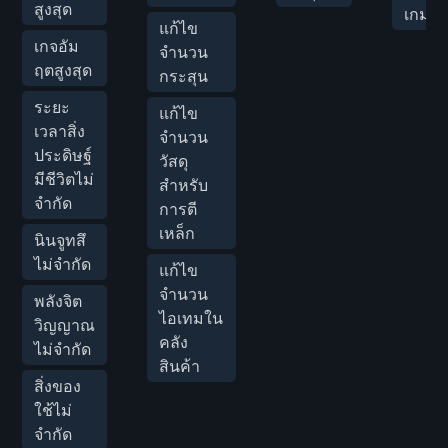
สูงสุด
เกมส์
แก้ไข
เกจอัม
จำนวน
ฤตสูงสุด
กระสุน
ระยะ
แก้ไข
เวลาสิ่ง
จำนวน
ประดิษฐ์
วัสดุ
มีชีวิตไม่
สำหรับ
จำกัด
การตี
เหล็ก
นินจูทสึ
ไม่จำกัด
แก้ไข
จำนวน
พลังจิต
ไอเทมใน
วิญญาณ
คลัง
ไม่จำกัด
สินค้า
สิ่งของ
ใช้ไม่
จำกัด