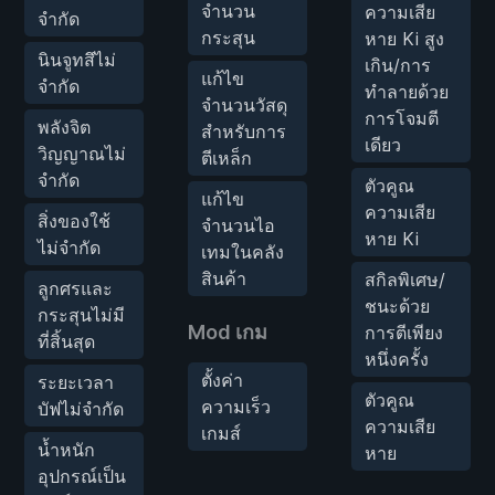
จำนวน
ความเสีย
จำกัด
กระสุน
หาย Ki สูง
นินจูทสึไม่
เกิน/การ
แก้ไข
จำกัด
ทำลายด้วย
จำนวนวัสดุ
การโจมตี
พลังจิต
สำหรับการ
เดียว
วิญญาณไม่
ตีเหล็ก
จำกัด
ตัวคูณ
แก้ไข
ความเสีย
สิ่งของใช้
จำนวนไอ
หาย Ki
ไม่จำกัด
เทมในคลัง
สินค้า
สกิลพิเศษ/
ลูกศรและ
ชนะด้วย
กระสุนไม่มี
Mod เกม
การตีเพียง
ที่สิ้นสุด
หนึ่งครั้ง
ตั้งค่า
ระยะเวลา
ตัวคูณ
ความเร็ว
บัฟไม่จำกัด
ความเสีย
เกมส์
น้ำหนัก
หาย
อุปกรณ์เป็น