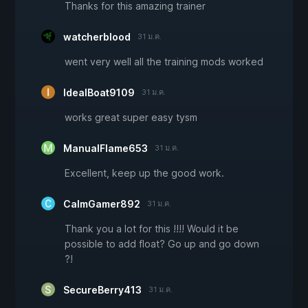
Thanks for this amazing trainer
watcherblood
31 ม.ค.
went very well all the training mods worked
IdealBoat9109
31 ม.ค.
works great super easy tysm
ManualFlame653
31 ม.ค.
Excellent, keep up the good work.
CalmGamer892
31 ม.ค.
Thank you a lot for this !!!! Would it be
possible to add float? Go up and go down
?!
SecureBerry413
31 ม.ค.