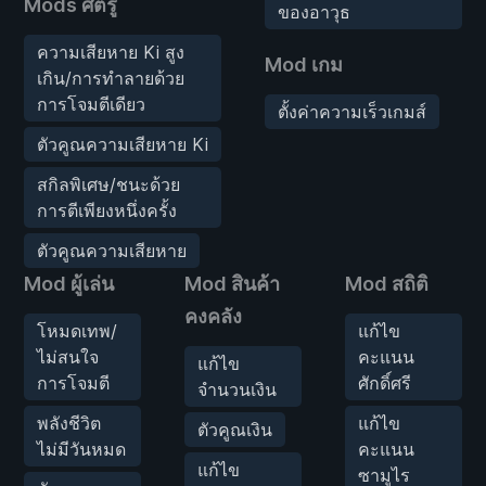
Mods ศัตรู
ของอาวุธ
ความเสียหาย Ki สูง
Mod เกม
เกิน/การทำลายด้วย
การโจมตีเดียว
ตั้งค่าความเร็วเกมส์
ตัวคูณความเสียหาย Ki
สกิลพิเศษ/ชนะด้วย
การตีเพียงหนึ่งครั้ง
ตัวคูณความเสียหาย
Mod ผู้เล่น
Mod สินค้า
Mod สถิติ
คงคลัง
โหมดเทพ/
แก้ไข
ไม่สนใจ
คะแนน
แก้ไข
การโจมตี
ศักดิ์ศรี
จำนวนเงิน
พลังชีวิต
แก้ไข
ตัวคูณเงิน
ไม่มีวันหมด
คะแนน
แก้ไข
ซามูไร