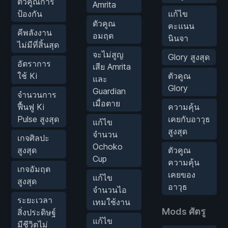
ตัวคูณการ
Amrita
ป้องกัน
แก้ไข
ตัวคูณ
คะแนน
คีพลังงาน
อมฤต
นินจา
ไม่มีที่สิ้นสุด
จะไม่สูญ
Glory สูงสุด
อัตราการ
เสีย Amrita
ใช้ Ki
ตัวคูณ
และ
Glory
Guardian
จำนวนการ
เมื่อตาย
ฟื้นฟู Ki
ความคุ้น
Pulse สูงสุด
เคยกับอาวุธ
แก้ไข
สูงสุด
จำนวน
เกจศิลปะ
Ochoko
สูงสุด
ตัวคูณ
Cup
ความคุ้น
เกจอัมฤต
เคยของ
แก้ไข
สูงสุด
อาวุธ
จำนวนไอ
ระยะเวลา
เทมใช้งาน
Mods ศัตรู
สิ่งประดิษฐ์
แก้ไข
มีชีวิตไม่