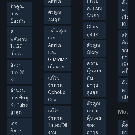
Amrita
แก้ไข
ตัวคู
ตัวคูณ
คะแนน
ความ
ตัวคูณ
การ
นินจา
เสียห
อมฤต
ป้องกัน
Ki
Glory
จะไม่สูญ
คี
สูงสุด
สกิล
เสีย
พลังงาน
พิเศษ/
Amrita
ตัวคูณ
ไม่มีที่
ชนะด้
และ
Glory
สิ้นสุด
การตี
Guardian
ความ
เพียงห
อัตรา
เมื่อตาย
คุ้นเคย
ครั้ง
การใช้
แก้ไข
กับ
Ki
ตัวคู
จำนวน
อาวุธ
ความ
จำนวน
Ochoko
สูงสุด
เสียห
การฟื้นฟู
Cup
ตัวคูณ
Ki Pulse
แก้ไข
ความ
Mod เ
สูงสุด
จำนวน
คุ้นเคย
เกจ
ตั้งค่า
ไอเทมใช้
ของ
ศิลปะ
ความเ
งาน
อาวุธ