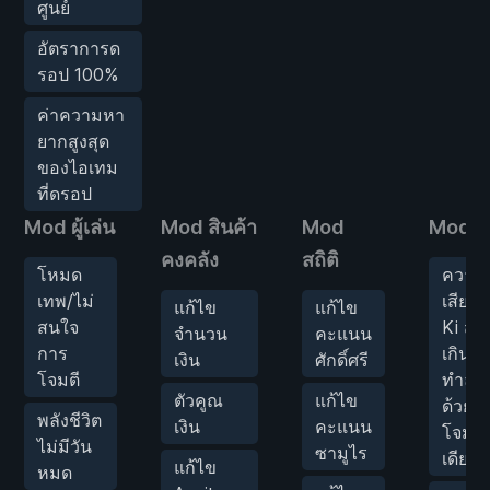
ศูนย์
อัตราการด
รอป 100%
ค่าความหา
ยากสูงสุด
ของไอเทม
ที่ดรอป
Mod ผู้เล่น
Mod สินค้า
Mod
Mods ศ
คงคลัง
สถิติ
โหมด
ความ
เทพ/ไม่
เสียห
แก้ไข
แก้ไข
สนใจ
Ki สูง
จำนวน
คะแนน
การ
เกิน/
เงิน
ศักดิ์ศรี
โจมตี
ทำลา
ตัวคูณ
แก้ไข
ด้วยก
พลังชีวิต
เงิน
คะแนน
โจมตี
ไม่มีวัน
ซามูไร
เดียว
แก้ไข
หมด