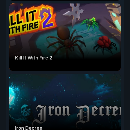
Kill It With Fire 2
Iron Decree