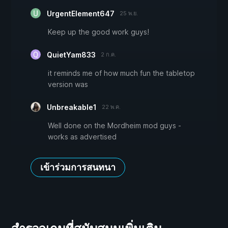
UrgentElement647
25 พ.ย.
Keep up the good work guys!
QuietYam833
2 ก.ค.
it reminds me of how much fun the tabletop
version was
Unbreakable1
22 พ.ค.
Well done on the Mordheim mod guys -
works as advertised
เข้าร่วมการสนทนา