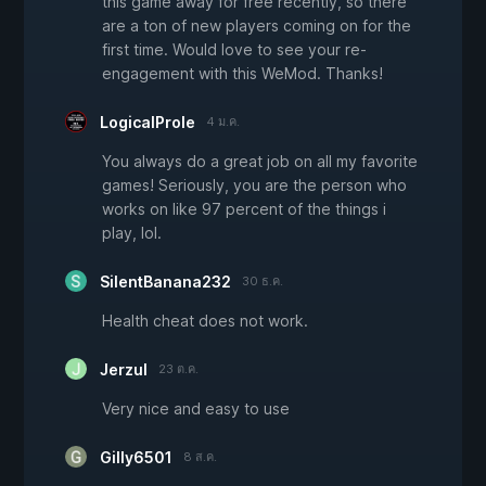
this game away for free recently, so there
are a ton of new players coming on for the
first time. Would love to see your re-
engagement with this WeMod. Thanks!
LogicalProle
4 ม.ค.
You always do a great job on all my favorite
games! Seriously, you are the person who
works on like 97 percent of the things i
play, lol.
SilentBanana232
30 ธ.ค.
Health cheat does not work.
Jerzul
23 ต.ค.
Very nice and easy to use
Gilly6501
8 ส.ค.