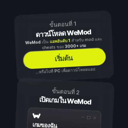
ขั้นตอนที่ 1
ดาวน์โหลด WeMod
สำหรับ mod และ
แอพอันดับ 1
เป็น
WeMod
3000+ เกม
cheats ของ
เริ่มต้น
เพื่อดาวน์โหลดแอป
PC
...หรือไปที่
ขั้นตอนที่ 2
เปิดเกมใน WeMod
เกมของฉัน