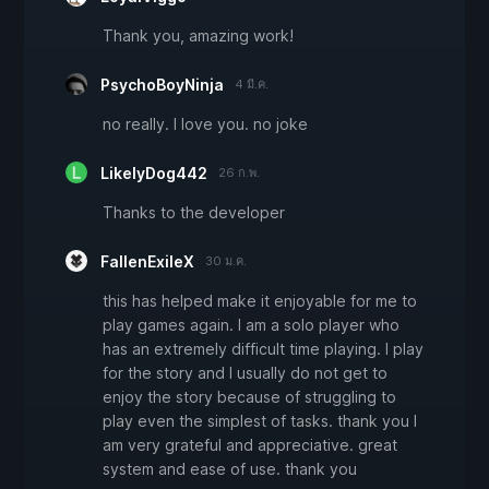
Thank you, amazing work!
PsychoBoyNinja
4 มี.ค.
no really. I love you. no joke
LikelyDog442
26 ก.พ.
Thanks to the developer
FallenExileX
30 ม.ค.
this has helped make it enjoyable for me to
play games again. I am a solo player who
has an extremely difficult time playing. I play
for the story and I usually do not get to
enjoy the story because of struggling to
play even the simplest of tasks. thank you I
am very grateful and appreciative. great
system and ease of use. thank you