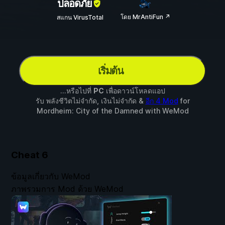
ปลอดภัย
โดย MrAntiFun ↗
สแกน VirusTotal
เริ่มต้น
...หรือไปที่
PC
เพื่อดาวน์โหลดแอป
รับ พลังชีวิตไม่จำกัด, เงินไม่จำกัด &
อีก 4 Mod
for
Mordheim: City of the Damned
with
WeMod
Cheat
6
ข้อมูลเกี่ยวกับ WeMod
ภาพรวมการ Mod ด้วย WeMod