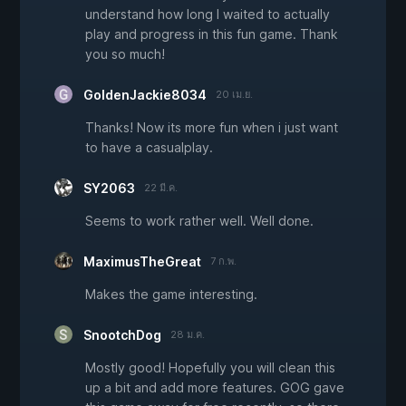
understand how long I waited to actually
play and progress in this fun game. Thank
you so much!
GoldenJackie8034
20 เม.ย.
Thanks! Now its more fun when i just want
to have a casualplay.
SY2063
22 มี.ค.
Seems to work rather well. Well done.
MaximusTheGreat
7 ก.พ.
Makes the game interesting.
SnootchDog
28 ม.ค.
Mostly good! Hopefully you will clean this
up a bit and add more features. GOG gave