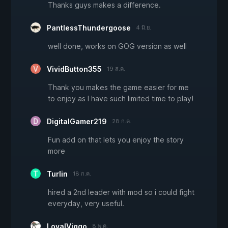
Thanks guys makes a difference.
PantlessThundergoose
4 มิ.ย.
well done, works on GOG version as well
VividButton355
19 ส.ค.
Thank you makes the game easier for me
to enjoy as I have such limited time to play!
DigitalGamer219
28 ก.ค.
Fun add on that lets you enjoy the story
more
Turlin
18 ก.ค.
hired a 2nd leader with mod so i could fight
everyday, very useful.
LoyalViggo
8 พ.ค.