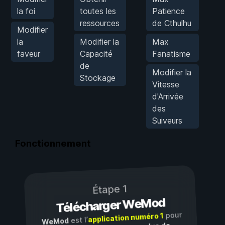
la foi
toutes les
Patience
ressources
de Cthulhu
Modifier
la
Modifier la
Max
faveur
Capacité
Fanatisme
de
Modifier la
Stockage
Vitesse
d'Arrivée
des
Suiveurs
Fonctionnement
Étape 1
Télécharger WeMod
pour
application numéro 1
est l’
WeMod