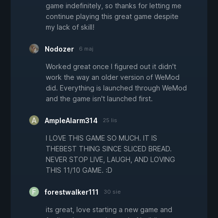
game indefinitely, so thanks for letting me
continue playing this great game despite
my lack of skill!
Nodozer
6 maj
Worked great once I figured out it didn't
work the way an older version of WeMod
did. Everything is launched through WeMod
and the game isn't launched first.
AmpleAlarm314
25 lis
I LOVE THIS GAME SO MUCH. IT IS
THEBEST THING SINCE SLICED BREAD.
NEVER STOP LIVE, LAUGH, AND LOVING
THIS 11/10 GAME. :D
forestwalker111
30 sie
its great, love starting a new game and