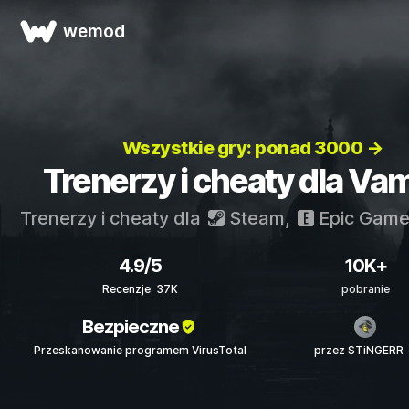
wemod
Wszystkie gry: ponad 3000 →
Trenerzy i cheaty dla Va
Trenerzy i cheaty dla
Steam
,
Epic Game
4.9/5
10K+
Recenzje: 37K
pobranie
Bezpieczne
Przeskanowanie programem VirusTotal
przez STiNGERR