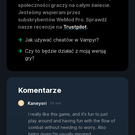
społeczności graczy na całym świecie.
Jesteśmy wspierani przez
subskrybentów WeMod Pro. Sprawdź
nasze recenzje na
Trustpilot
.
Jak używać cheatów w Vampyr?
Czy to będzie działać z moją wersją
gry?
Komentarze
Kaneyori
28 mar
I really like this game, and it's fun to just
play around and having fun with the flow of
combat without needing to worry. Also
helps given I'm visually impared