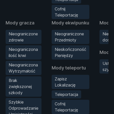
Cofnij
Teleportację
Mody gracza
Mody ekwipunku
Mody 
Nieograniczone
Nieograniczone
Nieog
zdrowie
Przedmioty
doświ
Nieograniczona
Nieskończoność
Mody 
ilość krwi
Pieniędzy
Ustaw
Nieograniczona
Mody teleportu
szybk
Wytrzymałość
Zapisz
Brak
Lokalizację
zwiększonej
szkody
Teleportacja
Szybkie
Cofnij
Odprowadzanie
Teleportację