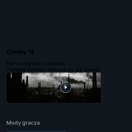
Cheaty
14
Film z rozgrywki z modami
Przegląd modów i cheatów do gry Vampyr
Mody gracza