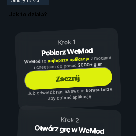
Umiejętności
Jak to działa?
Krok 1
Pobierz WeMod
z modami
najlepsza aplikacja
to
WeMod
3000+ gier
i cheatami do ponad
Zacznij
,
komputerze
...lub odwiedź nas na swoim
aby pobrać aplikację
Krok 2
Otwórz grę w WeMod