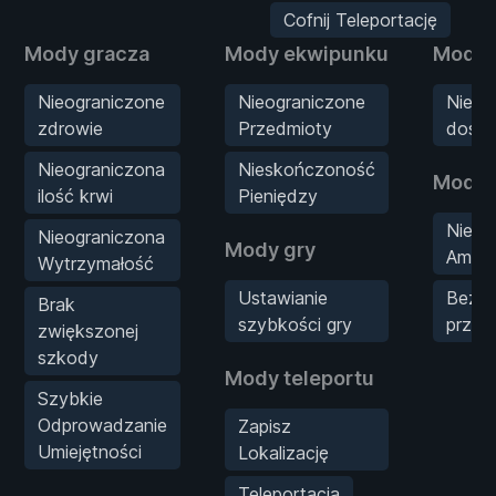
Cofnij Teleportację
Mody gracza
Mody ekwipunku
Mody 
Nieograniczone
Nieograniczone
Nieog
zdrowie
Przedmioty
doświ
Nieograniczona
Nieskończoność
Mody 
ilość krwi
Pieniędzy
Nieli
Nieograniczona
Mody gry
Amuni
Wytrzymałość
Ustawianie
Bez
Brak
szybkości gry
przeł
zwiększonej
szkody
Mody teleportu
Szybkie
Odprowadzanie
Zapisz
Umiejętności
Lokalizację
Teleportacja