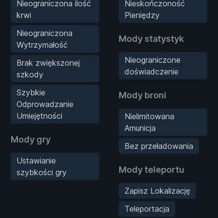
Nieograniczona ilość
Nieskończoność
krwi
Pieniędzy
Nieograniczona
Mody statystyk
Wytrzymałość
Nieograniczone
Brak zwiększonej
doświadczenie
szkody
Szybkie
Mody broni
Odprowadzanie
Umiejętności
Nielimitowana
Amunicja
Mody gry
Bez przeładowania
Ustawianie
Mody teleportu
szybkości gry
Zapisz Lokalizację
Teleportacja