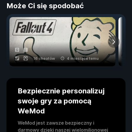
Może Ci się spodobać
16 cheatów
4 miesiące temu
Bezpiecznie personalizuj
swoje gry za pomocą
WeMod
WeMod jest zawsze bezpieczny i
darmowy dzięki naszej wielomilionowej