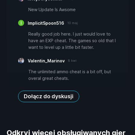
New Update Is Awsome
ImplicitSpoon516
10 maj
Really good job here. I just would love to
have an EXP cheat. The games so old that I
want to level up a little bit faster.
Valentin_Marinov
8 kwi
The unlimited ammo cheat is a bit off, but
overal great cheats.
Dołącz do dyskusji
Odkryj więcej obsługiwanych gier