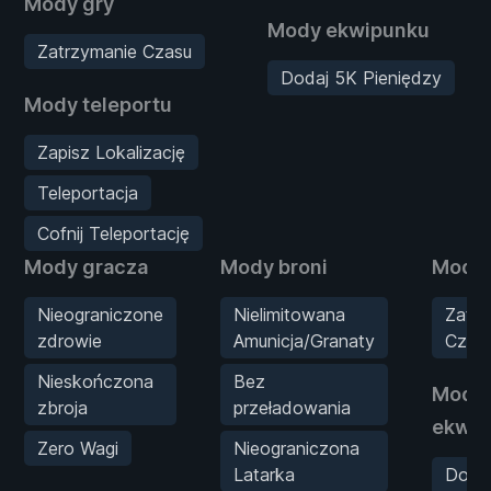
Mody gry
Mody ekwipunku
Zatrzymanie Czasu
Dodaj 5K Pieniędzy
Mody teleportu
Zapisz Lokalizację
Teleportacja
Cofnij Teleportację
Mody gracza
Mody broni
Mody 
Nieograniczone
Nielimitowana
Zatrz
zdrowie
Amunicja/Granaty
Czas
Nieskończona
Bez
Mody
zbroja
przeładowania
ekwip
Zero Wagi
Nieograniczona
Latarka
Doda