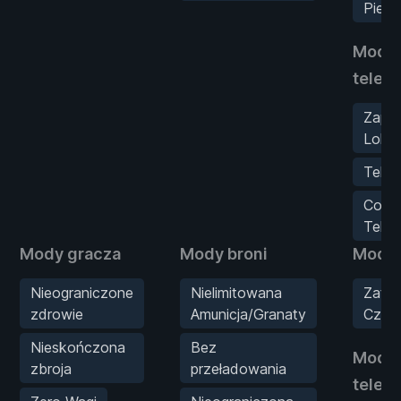
Pieni
Mody
telep
Zapis
Lokal
Telep
Cofnij
Telep
Mody gracza
Mody broni
Mody 
Nieograniczone
Nielimitowana
Zatrz
zdrowie
Amunicja/Granaty
Czas
Nieskończona
Bez
Mody
zbroja
przeładowania
telep