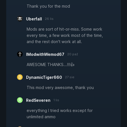
Thank you for the mod
Uberfall
26 lis
Mods are sort of hit-or-miss. Some work
every time, a few work most of the time,
and the rest don't work at all.
IModwithWemod67
20 paź
AWESOME THANKS...!!!👍
DynamicTiger660
27 sie
This mod very awesome, thank you
RedSeveren
1 lis
everything I tried works except for
unlimited ammo