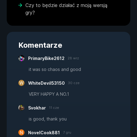
Czy to będzie działać z moją wersją
gry?
Komentarze
PrimaryBike2612
28 wrz
it was so chaos and good
WhiteDevil53150
30 cze
VERY HAPPY A NO.1
Svokhar
11 cze
is good, thank you
NovelCook881
7 gru