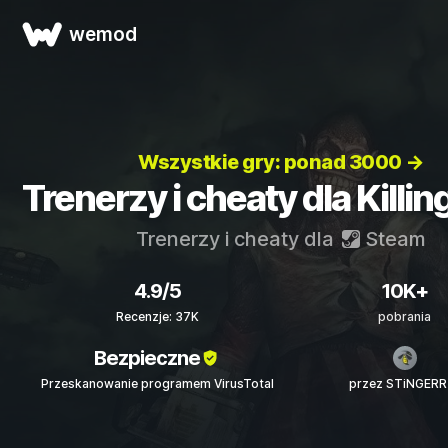
wemod
Wszystkie gry: ponad 3000 →
Trenerzy i cheaty dla Killin
Trenerzy i cheaty dla
Steam
4.9/5
10K+
Recenzje: 37K
pobrania
Bezpieczne
Przeskanowanie programem VirusTotal
przez STiNGERR