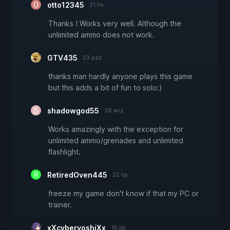
otto12345
21 lis
Thanks ! Works very well. Although the
unlimited ammo does not work.
GTV435
23 paź
thanks man hardly anyone plays this game
but this adds a bit of fun to solo:)
shadowgod55
26 wrz
Works amazingly with the exception for
unlimited ammo/grenades and unlimited
flashlight.
RetiredOven445
22 lip
freeze my game don't know if that my PC or
trainer.
xXcyberyoshiXx
16 lip