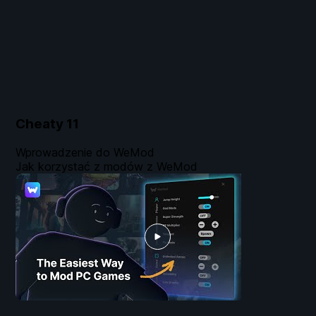
Cheaty
11
Wprowadzenie do WeMod
Jak korzystać z modów z WeMod