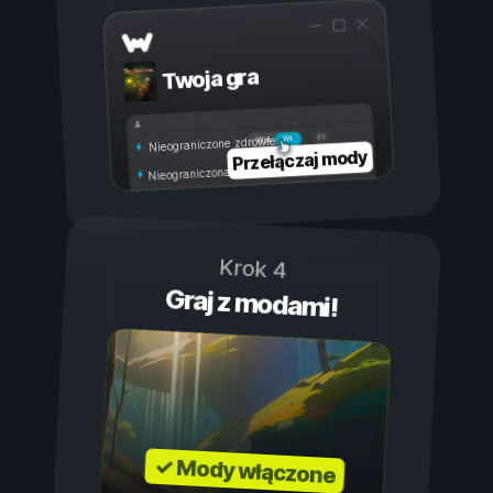
Twoja gra
Wł.
Wył.
Nieograniczone zdrowie
Przełączaj mody
Nieograniczona wytrzymałość
Krok 4
Graj z modami!
✓ Mody włączone