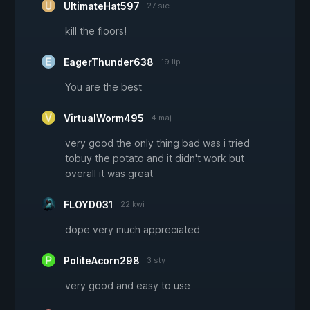
UltimateHat597
27 sie
kill the floors!
EagerThunder638
19 lip
You are the best
VirtualWorm495
4 maj
very good the only thing bad was i tried
tobuy the potato and it didn't work but
overall it was great
FLOYD031
22 kwi
dope very much appreciated
PoliteAcorn298
3 sty
very good and easy to use