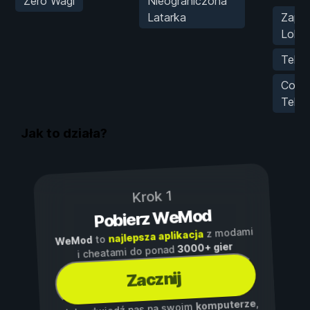
Zero Wagi
Nieograniczona
Latarka
Zapis
Lokal
Telep
Cofnij
Telep
Jak to działa?
Krok 1
Pobierz WeMod
z modami
najlepsza aplikacja
to
WeMod
3000+ gier
i cheatami do ponad
Zacznij
,
komputerze