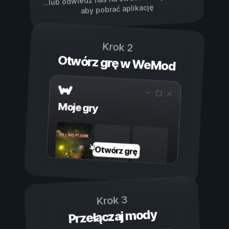
...lub odwiedź nas na swoim
aby pobrać aplikację
Krok 2
Otwórz grę w WeMod
Moje gry
Otwórz grę
Krok 3
Przełączaj mody