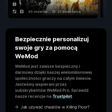
40 cheatów
27 dzień temu
Bezpiecznie personalizuj
swoje gry za pomocą
WeMod
WeMod jest zawsze bezpieczny i
darmowy dzięki naszej wielomilionowej
społeczności graczy na całym świecie.
Jesteśmy wspierani przez
subskrybentów WeMod Pro. Sprawdź
nasze recenzje na
Trustpilot
.
Jak używać cheatów w Killing Floor?