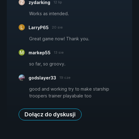
zydarking
12 lip
Works as intended.
LarryP65
20 sie
Great game now! Thank you.
markep55
13 sie
so far, so groovy.
godslayer33
19 cze
good and working try to make starship
troopers trainer playabale too
Dołącz do dyskusji