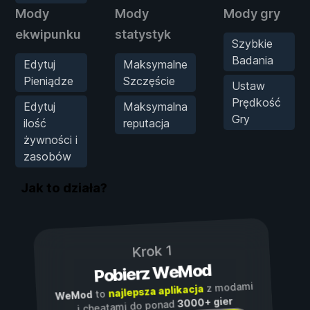
Mody
Mody
Mody gry
ekwipunku
statystyk
Szybkie
Badania
Edytuj
Maksymalne
Pieniądze
Szczęście
Ustaw
Prędkość
Edytuj
Maksymalna
Gry
ilość
reputacja
żywności i
zasobów
Jak to działa?
Krok 1
Pobierz WeMod
z modami
najlepsza aplikacja
to
WeMod
3000+ gier
i cheatami do ponad