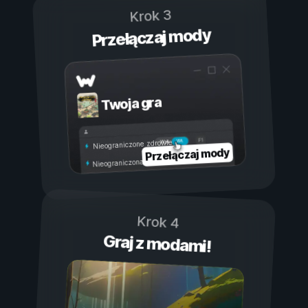
Krok 3
Przełączaj mody
Twoja gra
Wł.
Wył.
Nieograniczone zdrowie
Przełączaj mody
Nieograniczona wytrzymałość
Krok 4
Graj z modami!