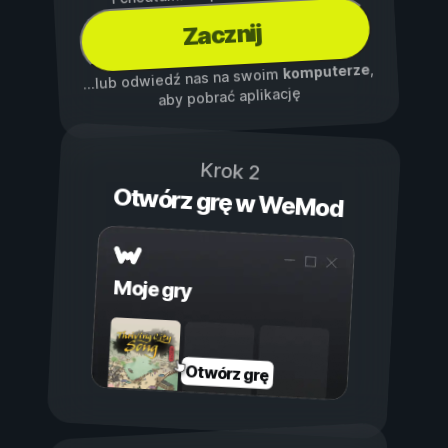
Zacznij
,
komputerze
...lub odwiedź nas na swoim
aby pobrać aplikację
Krok 2
Otwórz grę w WeMod
Moje gry
Otwórz grę