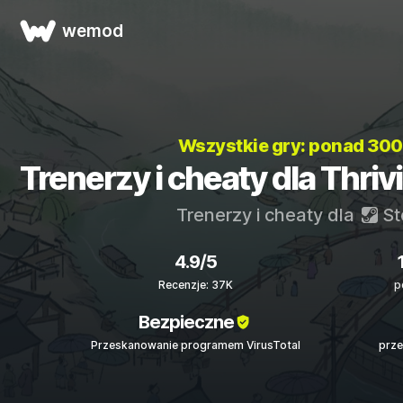
wemod
Wszystkie gry: ponad 30
Trenerzy i cheaty dla Thriv
Trenerzy i cheaty dla
St
4.9/5
Recenzje: 37K
p
Bezpieczne
Przeskanowanie programem VirusTotal
prze