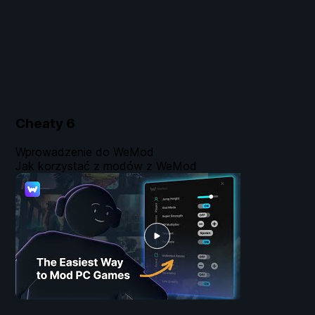
Cheaty
6
Wprowadzenie do WeMod
Jak korzystać z modów z WeMod