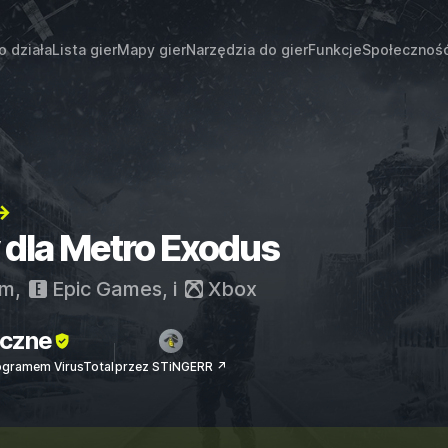
o działa
Lista gier
Mapy gier
Narzędzia do gier
Funkcje
Społecznoś
→
y dla Metro Exodus
am
,
Epic Games
, i
Xbox
czne
ogramem VirusTotal
przez STiNGERR ↗