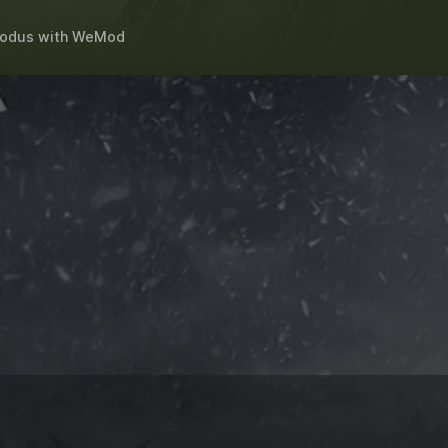
xodus
with
WeMod