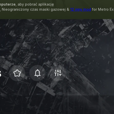
puterze
, aby pobrać aplikację
, Nieograniczony czas maski gazowej &
12 inny mod
for
Metro E