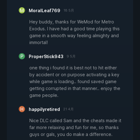
MoralLeaf769
18 5月
Hey buddy, thanks for WeMod for Metro
Exodus. I have had a good time playing this
game in a smooth way feeling almighty and
immortal!
ProperStick943
9 5月
one thing i found it is best not to hit either
by accident or on purpose activating a key
while game is loading.. found saved game
getting corrupted in that manner.. enjoy the
game people.
happilyretired
21 4月
Nice DLC called Sam and the cheats made it
far more relaxing and fun for me, so thanks
guys or gals, you do make a difference.