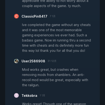
appreciate the ability to not worry about a
couple aspects of the game. ty much.
ClassicPin8417
7 1月
Ive completed the game without any cheats
and it was one of the most memorable
gaming experiences ive ever had. Such a
badass game. Now im running thru a second
time with cheats and its definitely more fun
this way lol thank you for all that you do!
User2586908
31 12月
Mod works great, but crashes when
removing mods from shamblers. An anti-
recoil mod would be great, especially with
the railgun.
Tekkobra
1 1月
Works great! Though one of the weapon