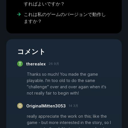
すればよいですか？
これは私のゲームのバージョンで動作し
ますか？
コメント
therealex
26 9月
Thanks so much! You made the game
playable. I'm too old to do the same
"challenge" over and over again when it's
not really fair to begin with!
OriginalMitten3053
14 3月
really appreciate the work on this; like the
game - but more interested in the story, so I