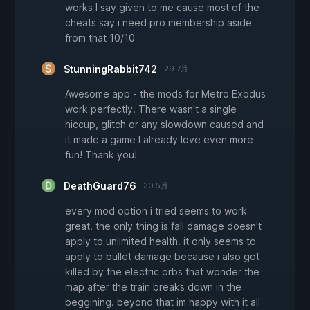
works I say given to me cause most of the
cheats say i need pro membership aside
from that 10/10
StunningRabbit742
29 7月
Awesome app - the mods for Metro Exodus
work perfectly. There wasn't a single
hiccup, glitch or any slowdown caused and
it made a game I already love even more
fun! Thank you!
DeathGuard76
30 5月
every mod option i tried seems to work
great. the only thing is fall damage doesn't
apply to unlimited health. it only seems to
apply to bullet damage because i also got
killed by the electric orbs that wonder the
map after the train breaks down in the
beggining. beyond that im happy with it all