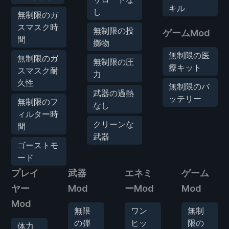
キル
し
無制限のガ
スマスク時
無制限の投
ゲームMod
間
擲物
無制限の医
無制限のガ
無制限の圧
療キット
スマスク耐
力
久性
無制限のバ
武器の過熱
ッテリー
無制限のフ
なし
ィルター時
クリーンな
間
武器
ゴーストモ
ード
プレイ
武器
エネミ
ゲーム
ヤー
Mod
ーMod
Mod
Mod
無限
ワン
無制
の弾
ヒッ
限の
体力