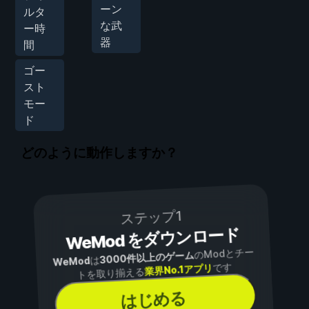
ーン
ルタ
な武
ー時
器
間
ゴー
スト
モー
ド
どのように動作しますか？
ステップ1
WeMod をダウンロード
のModとチー
3000件以上のゲーム
は
WeMod
です
業界No.1アプリ
トを取り揃える
はじめる