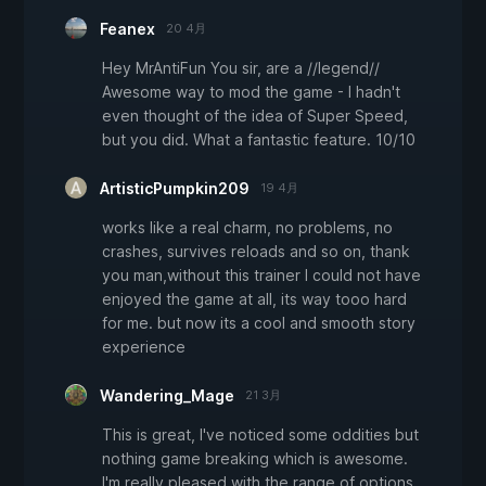
Feanex
20 4月
Hey MrAntiFun You sir, are a //legend//
Awesome way to mod the game - I hadn't
even thought of the idea of Super Speed,
but you did. What a fantastic feature. 10/10
ArtisticPumpkin209
19 4月
works like a real charm, no problems, no
crashes, survives reloads and so on, thank
you man,without this trainer I could not have
enjoyed the game at all, its way tooo hard
for me. but now its a cool and smooth story
experience
Wandering_Mage
21 3月
This is great, I've noticed some oddities but
nothing game breaking which is awesome.
I'm really pleased with the range of options