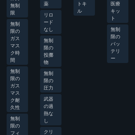
薬
トキ
医療
無制
ル
キッ
限
リロ
ト
ード
無制
なし
無制
限の
限の
ガス
無制
バッ
マス
限の
テリ
ク時
投擲
ー
間
物
無制
無制
限の
限の
ガス
圧力
マス
武器
ク耐
の過
久性
熱な
無制
し
限の
クリ
フィ