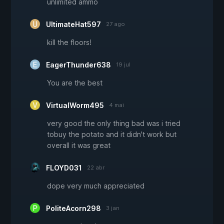
unlimited ammo
UltimateHat597
27 ago
kill the floors!
EagerThunder638
19 jul
You are the best
VirtualWorm495
4 mai
very good the only thing bad was i tried
tobuy the potato and it didn't work but
overall it was great
FLOYD031
22 abr
dope very much appreciated
PoliteAcorn298
3 jan