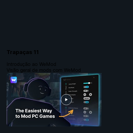
Trapaças
11
Introdução ao WeMod
Visão geral de mods com WeMod