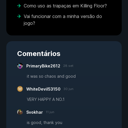
Como uso as trapaças em Killing Floor?
Vai funcionar com a minha versão do
jogo?
Comentários
PrimaryBike2612
28 set
it was so chaos and good
WhiteDevil53150
30 jun
VERY HAPPY A NO.1
Svokhar
11 jun
is good, thank you