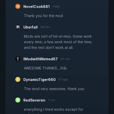
NovelCook881
7 dez
Thank you for the mod
Uberfall
26 nov
Mods are sort of hit-or-miss. Some work
every time, a few work most of the time,
and the rest don't work at all.
IModwithWemod67
20 out
AWESOME THANKS...!!!👍
DynamicTiger660
27 ago
This mod very awesome, thank you
RedSeveren
1 nov
everything I tried works except for