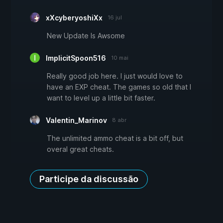
xXcyberyoshiXx
16 jul
New Update Is Awsome
ImplicitSpoon516
10 mai
Really good job here. I just would love to
have an EXP cheat. The games so old that I
want to level up a little bit faster.
Valentin_Marinov
8 abr
The unlimited ammo cheat is a bit off, but
overal great cheats.
Participe da discussão