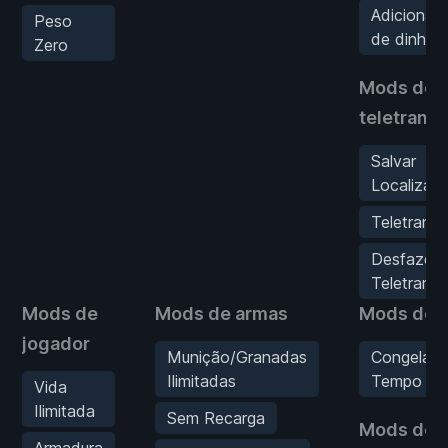
Adicionar 
Peso
de dinheir
Zero
Mods de
teletrans
Salvar
Localizaç
Teletrans
Desfazer
Teletrans
Mods de
Mods de armas
Mods de 
jogador
Munição/Granadas
Congelar
Ilimitadas
Tempo
Vida
Ilimitada
Sem Recarga
Mods de
Armadura