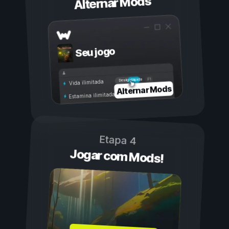
Alternar Mods
Seu jogo
Ligada
Desligada
Vida ilimitada
Alternar Mods
Estamina ilimitada
Etapa 4
Jogar com Mods!