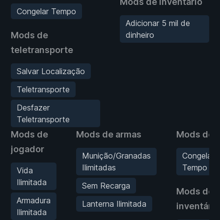
Mods de inventário
Congelar Tempo
Adicionar 5 mil de
Mods de
dinheiro
teletransporte
Salvar Localização
Teletransporte
Desfazer
Teletransporte
Mods de
Mods de armas
Mods de 
jogador
Munição/Granadas
Congelar
Ilimitadas
Tempo
Vida
Ilimitada
Sem Recarga
Mods de
Armadura
Lanterna Ilimitada
inventário
Ilimitada