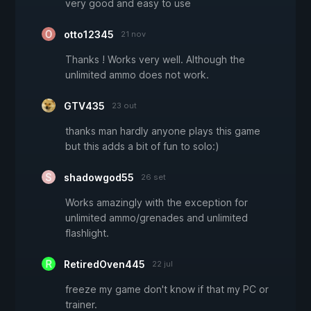
very good and easy to use
otto12345
21 nov
Thanks ! Works very well. Although the
unlimited ammo does not work.
GTV435
23 out
thanks man hardly anyone plays this game
but this adds a bit of fun to solo:)
shadowgod55
26 set
Works amazingly with the exception for
unlimited ammo/grenades and unlimited
flashlight.
RetiredOven445
22 jul
freeze my game don't know if that my PC or
trainer.