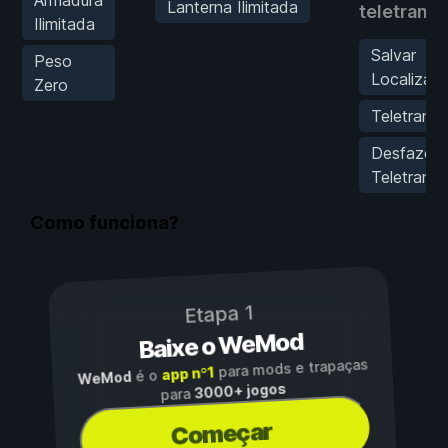
Lanterna Ilimitada
teletrans
Ilimitada
Salvar
Peso
Localizaç
Zero
Teletrans
Desfazer
Teletrans
Como funciona?
Etapa 1
Baixe o WeMod
para mods e trapaças
app nº1
é o
WeMod
3000+ jogos
para
Começar