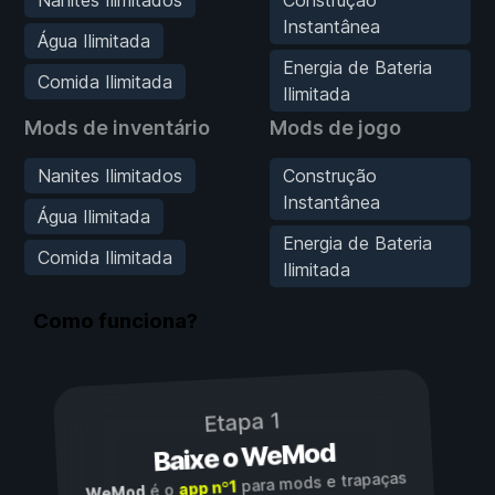
Nanites Ilimitados
Construção
Instantânea
Água Ilimitada
Energia de Bateria
Comida Ilimitada
Ilimitada
Mods de inventário
Mods de jogo
Nanites Ilimitados
Construção
Instantânea
Água Ilimitada
Energia de Bateria
Comida Ilimitada
Ilimitada
Como funciona?
Etapa 1
Baixe o WeMod
para mods e trapaças
app nº1
é o
WeMod