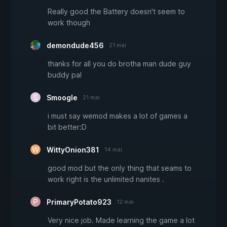
Really good the Battery doesn't seem to
work though
demondude456
21 mai
thanks for all you do brotha man dude guy
buddy pal
Smoogle
21 mai
i must say wemod makes a lot of games a
bit better:D
WittyOnion381
14 mai
good mod but the only thing that seams to
work right is the unlimited nanites .
PrimaryPotato923
12 mai
Very nice job. Made learning the game a lot