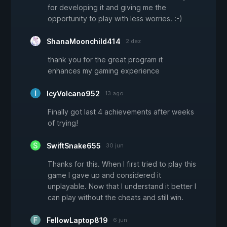
for developing it and giving me the
opportunity to play with less worries. :-)
ShanaMoonchild414
2 dez
thank you for the great program it
enhances my gaming experience
IcyVolcano952
13 ago
Finally got last 4 achievements after weeks
of trying!
SwiftSnake655
30 jun
Thanks for this. When I first tried to play this
game I gave up and considered it
unplayable. Now that I understand it better I
can play without the cheats and still win.
FellowLaptop819
6 jun