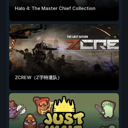
Halo 4: The Master Chief Collection
ZCREW（Z字特遣队）