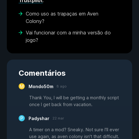
Trustpilot
.
Como uso as trapaças em Aven
Colony?
Vai funcionar com a minha versão do
jogo?
Comentários
Mondo50m
8 ago
Thank You, I will be getting a monthly script
once I get back from vacation.
Padyshar
22 mar
A timer on a mod? Sneaky. Not sure I'll ever
use again, as aven colony isn't that difficult.