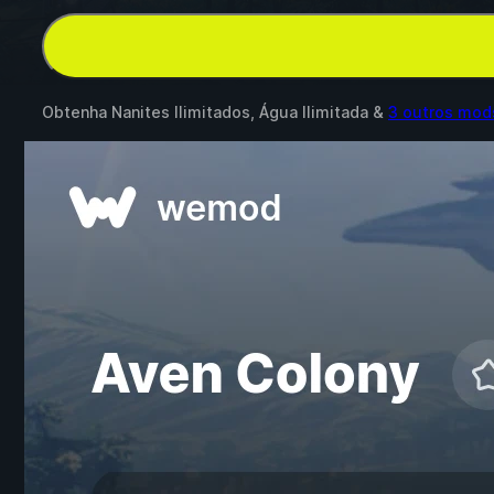
Obtenha Nanites Ilimitados, Água Ilimitada &
3 outros mod