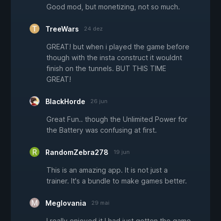
Good mod, but monetizing, not so much.
TreeWars
24 dez
GREAT! but when i played the game before
though with the insta construct it wouldnt
finish on the tunnels. BUT THIS TIME
GREAT!
BlackHorde
26 jun
Great Fun.. though the Unlimited Power for
the Battery was confusing at first.
RandomZebra278
19 jun
This is an amazing app. It is not just a
trainer. It's a bundle to make games better.
Meglovania
29 mai
I really enjoyed it I had just gotten the game