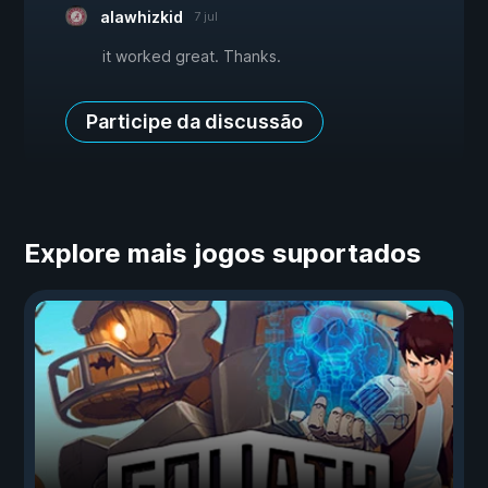
alawhizkid
7 jul
it worked great. Thanks.
Participe da discussão
Explore mais jogos suportados