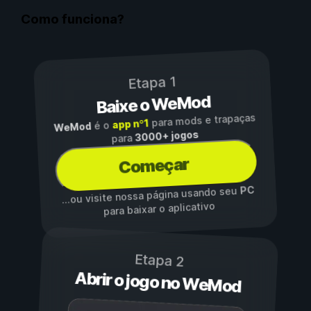
Como funciona?
Etapa 1
Baixe o WeMod
para mods e trapaças
app nº1
é o
WeMod
3000+ jogos
para
Começar
PC
...ou visite nossa página usando seu
para baixar o aplicativo
Etapa 2
Abrir o jogo no WeMod