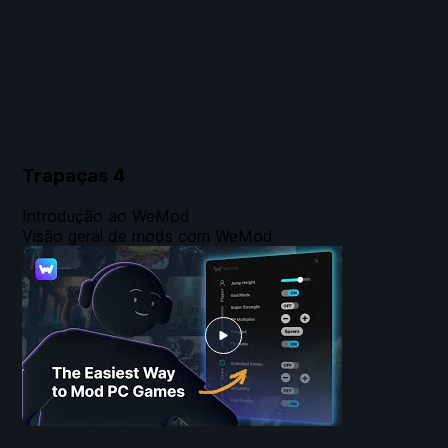
Trapaças
4
Introdução ao WeMod
Visão geral de mods com WeMod