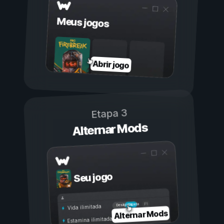
Meus jogos
Abrir jogo
Etapa 3
Alternar Mods
Seu jogo
Ligada
Desligada
Vida ilimitada
Alternar Mods
Estamina ilimitada