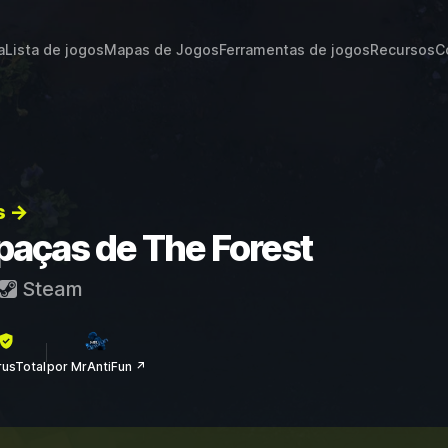
a
Lista de jogos
Mapas de Jogos
Ferramentas de jogos
Recursos
C
s →
apaças de The Forest
Steam
rusTotal
por MrAntiFun ↗