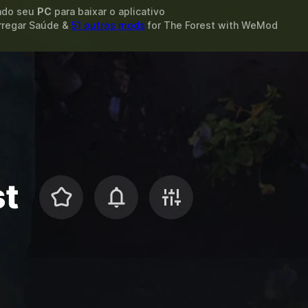
ando seu
PC
para baixar o aplicativo
arregar Saúde &
51 outros mods
for
The Forest
with
WeMod