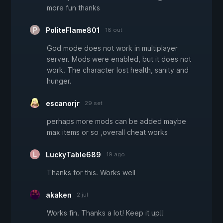
more fun thanks
PoliteFlame801
18 out
God mode does not work in multiplayer
server. Mods were enabled, but it does not
work. The character lost health, sanity and
hunger.
escanorjr
29 set
perhaps more mods can be added maybe
max items or so ,overall cheat works
LuckyTable689
19 ago
Thanks for this. Works well
akaken
2 jul
Works fin. Thanks a lot! Keep it up!!