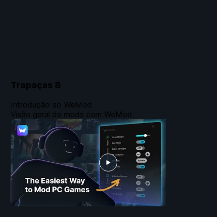
Trapaças
8
Introdução ao WeMod
Visão geral de mods com WeMod