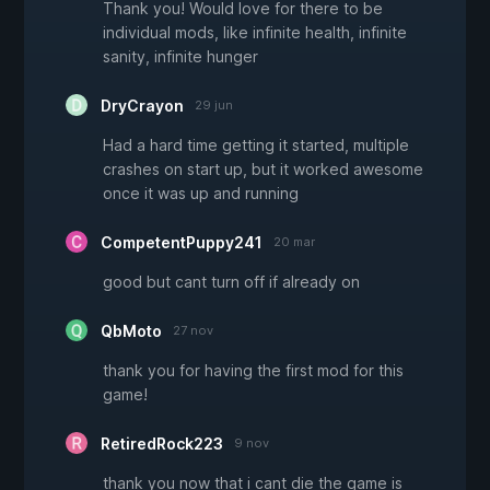
Thank you! Would love for there to be
individual mods, like infinite health, infinite
sanity, infinite hunger
DryCrayon
29 jun
Had a hard time getting it started, multiple
crashes on start up, but it worked awesome
once it was up and running
CompetentPuppy241
20 mar
good but cant turn off if already on
QbMoto
27 nov
thank you for having the first mod for this
game!
RetiredRock223
9 nov
thank you now that i cant die the game is