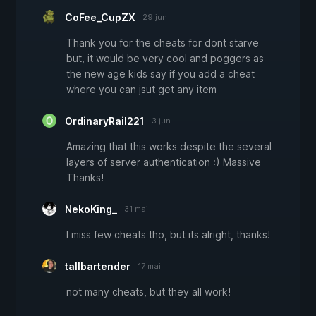
CoFee_CupZX
29 jun
Thank you for the cheats for dont starve
but, it would be very cool and poggers as
the new age kids say if you add a cheat
where you can jsut get any item
OrdinaryRail221
3 jun
Amazing that this works despite the several
layers of server authentication :) Massive
Thanks!
NekoKing_
31 mai
I miss few cheats tho, but its alright, thanks!
tallbartender
17 mai
not many cheats, but they all work!