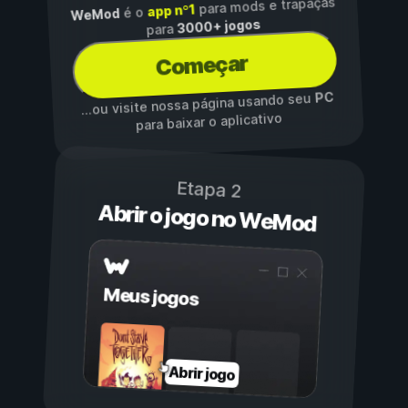
para mods e trapaças
app nº1
é o
WeMod
3000+ jogos
para
Começar
PC
...ou visite nossa página usando seu
para baixar o aplicativo
Etapa 2
Abrir o jogo no WeMod
Meus jogos
Abrir jogo