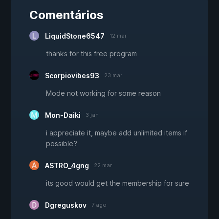
Comentários
LiquidStone6547
12 mar
thanks for this free program
Scorpiovibes93
23 mar
Mode not working for some reason
Mon-Daiki
3 jan
i appreciate it, maybe add unlimited items if
possible?
ASTRO_4gng
22 mar
its good would get the membership for sure
Dgreguskov
7 ago