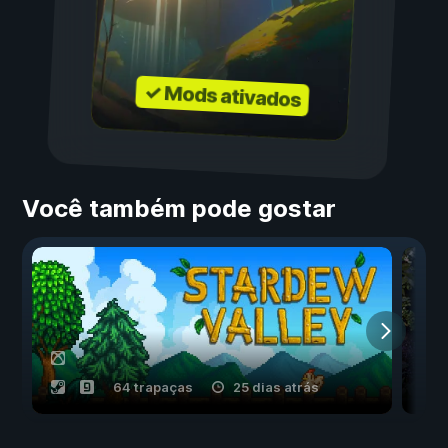
✓ Mods ativados
Você também pode gostar
64 trapaças
25 dias atrás