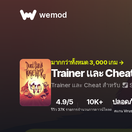
wemod
มากกว่าทั้งหมด 3, 000 เกม →
Trainer และ Chea
Trainer และ Cheat สำหรับ
S
4.9/5
10K+
ปลอดภ
รีวิว 37K รายการ
จำนวนการดาวน์โหลด
สแกน Viru