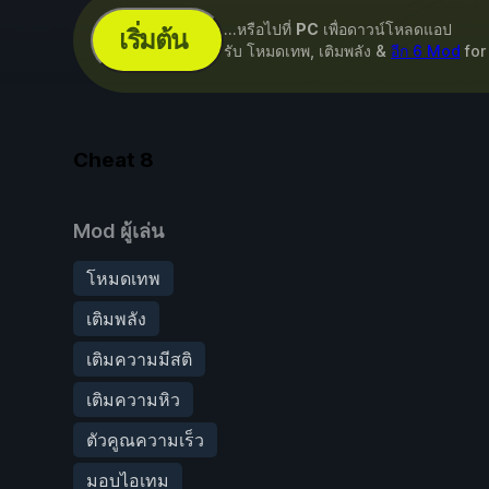
...หรือไปที่
PC
เพื่อดาวน์โหลดแอป
เริ่มต้น
รับ โหมดเทพ, เติมพลัง &
อีก 6 Mod
fo
Cheat
8
Mod ผู้เล่น
โหมดเทพ
เติมพลัง
เติมความมีสติ
เติมความหิว
ตัวคูณความเร็ว
มอบไอเทม