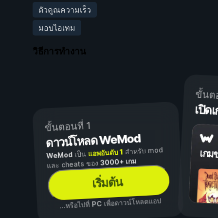
ตัวคูณความเร็ว
มอบไอเทม
วิธีการทำงาน
ขั้นต
เปิ
ขั้นตอนที่ 1
ดาวน์โหลด WeMod
สำหรับ mod
แอพอันดับ 1
เกม
เป็น
WeMod
3000+ เกม
และ cheats ของ
เริ่มต้น
เพื่อดาวน์โหลดแอป
PC
...หรือไปที่