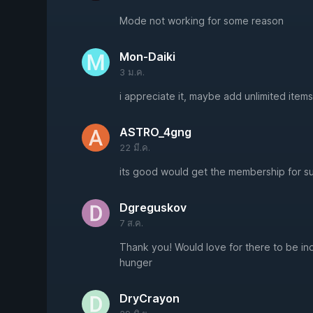
Mode not working for some reason
Mon-Daiki
3 ม.ค.
i appreciate it, maybe add unlimited items
ASTRO_4gng
22 มี.ค.
its good would get the membership for s
Dgreguskov
7 ส.ค.
Thank you! Would love for there to be indivi
hunger
DryCrayon