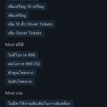
เพิ่มเหรียญ 10 เหรียญ
เพิ่มเหรียญ
เพิ่ม 10 ตั้ว Clover Tickets
เพิ่ม Clover Tickets
Mod สถิติ
ไม่มีโอกาส 666
ลดโอกาส 666 [%]
ตัวคูณโชคลาภ
บังคับโชคลาภ
Mod เกม
ไม่มีค่าใช้จ่ายเพิ่มเติมในการเติมสต็อก