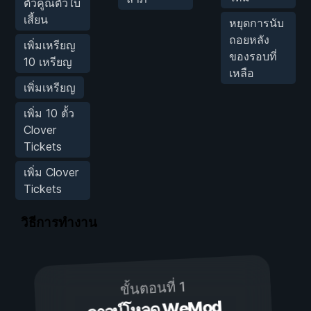
ตัวคูณตั๋วใบ
เสี้ยน
หยุดการนับ
ถอยหลัง
เพิ่มเหรียญ
ของรอบที่
10 เหรียญ
เหลือ
เพิ่มเหรียญ
เพิ่ม 10 ตั้ว
Clover
Tickets
เพิ่ม Clover
Tickets
วิธีการทำงาน
ขั้นตอนที่ 1
ดาวน์โหลด WeMod