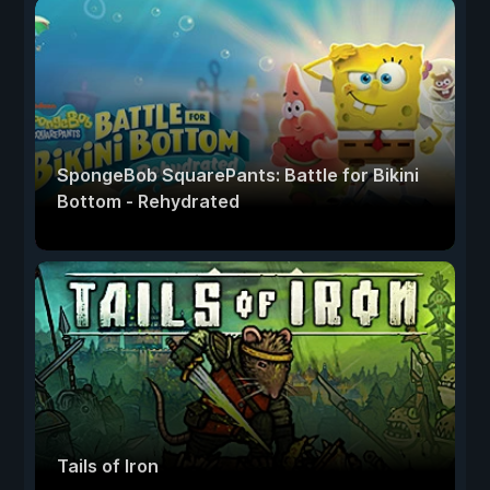
SpongeBob SquarePants: Battle for Bikini
Bottom - Rehydrated
Tails of Iron