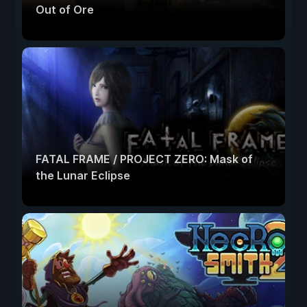
Out of Ore
FATAL FRAME / PROJECT ZERO: Mask of
the Lunar Eclipse