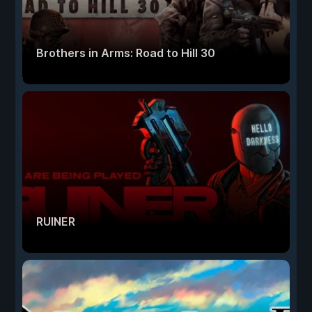
Brothers in Arms: Road to Hill 30
RUINER