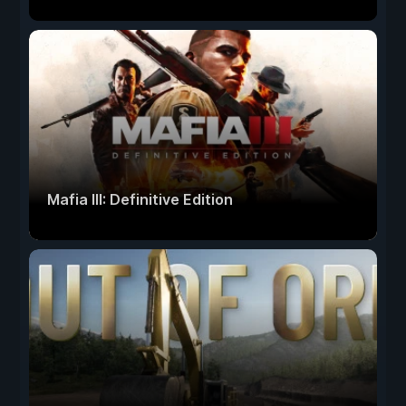
Mafia III: Definitive Edition