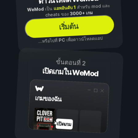
สำหรับ mod และ
แอพอันดับ 1
เป็น
WeMod
3000+ เกม
cheats ของ
เริ่มต้น
เพื่อดาวน์โหลดแอป
PC
...หรือไปที่
ขั้นตอนที่ 2
เปิดเกมใน WeMod
เกมของฉัน
เปิดเกม