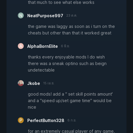
that much to see what else works
NeatPurpose997
23 ต.ค.
the game was laggy as soon as i turn on the
cheats but other than that it worked great
AlphaBornElite
6 มิ.ย.
thanks every enjoyable mods I do wish
there was a sneak optino such as beign
undetectable
Jkobe
15 เม.ย.
good mods! add a " set skill points amount'
and a "speed up/set game time" would be
nice
PerfectButton328
8 ก.ย.
for an extremely casual player of any game,