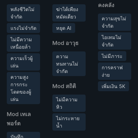
คงคลัง
พลังชีวิตไม่
ฆ่าได้เพียง
จำกัด
หมัดเดียว
ความสุขไม่
จำกัด
แรงไม่จำกัด
หยุด AI
ไอเทมไม่
ไม่มีความ
Mod อาวุธ
จำกัด
เหนื่อยล้า
ไม่มีภาระ
ความ
ความเร็วผู้
ทนทานไม่
เล่น
การคราฟ
จำกัด
ง่าย
ความสูง
การกระ
Mod สถิติ
เพิ่มเงิน 5K
โดดของผู้
เล่น
ไม่มีความ
หิว
Mod เทเล
ไม่กระหาย
พอร์ต
น้ำ
บันทึก