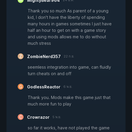
MightyBear964
24 ม.ค.
Thank you so much As parent of a young
kid, I don't have the liberty of spending
many hours in games sometimes I just have
half an hour to get on with a game story
and using mods allows me to do without
much stress
ZombieNerd357
22 ก.ย.
seemless integration into game, can fluidly
turn cheats on and off
GodlessReactor
6 พ.ย.
Thank you. Mods make this game just that
much more fun to play
Crowrazor
5 พ.ย.
so far it works, have not played the game