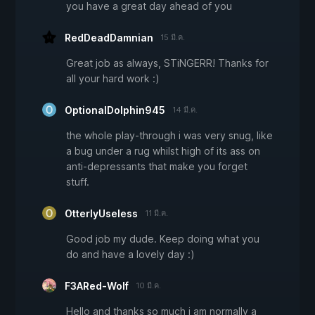
you have a great day ahead of you
RedDeadDamnian
15 มี.ค.
Great job as always, STiNGERR! Thanks for
all your hard work :)
OptionalDolphin945
14 มี.ค.
the whole play-through i was very snug, like
a bug under a rug whilst high of its ass on
anti-depressants that make you forget
stuff.
OtterlyUseless
11 มี.ค.
Good job my dude. Keep doing what you
do and have a lovely day :)
F3ARed-Wolf
10 มี.ค.
Hello and thanks so much i am normally a