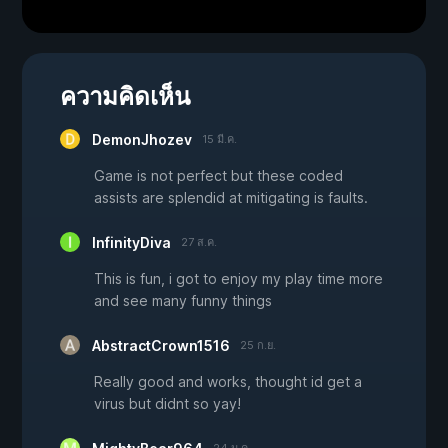
ความคิดเห็น
DemonJhozev
15 มี.ค.
Game is not perfect but these coded
assists are splendid at mitigating is faults.
InfinityDiva
27 ส.ค.
This is fun, i got to enjoy my play time more
and see many funny things
AbstractCrown1516
25 ก.ย.
Really good and works, thought id get a
virus but didnt so yay!