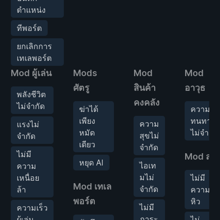
ตำแหน่ง
ทีพอร์ต
ยกเลิกการ
เทเลพอร์ต
Mod ผู้เล่น
Mods
Mod
Mod
ศัตรู
สินค้า
อาวุธ
พลังชีวิต
คงคลัง
ไม่จำกัด
ฆ่าได้
ความ
เพียง
ทนทาน
ความ
แรงไม่
หมัด
ไม่จำกัด
สุขไม่
จำกัด
เดียว
จำกัด
ไม่มี
Mod สถิต
หยุด AI
ไอเท
ความ
มไม่
เหนื่อย
ไม่มี
Mod เทเล
จำกัด
ล้า
ความ
พอร์ต
หิว
ไม่มี
ความเร็ว
ภาระ
ผู้เล่น
ไม่