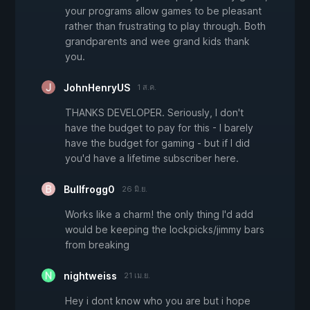
your programs allow games to be pleasant
rather than frustrating to play through. Both
grandparents and wee grand kids thank
you.
JohnHenryUS
1 ส.ค.
THANKS DEVELOPER. Seriously, I don't
have the budget to pay for this - I barely
have the budget for gaming - but if I did
you'd have a lifetime subscriber here.
Bullfrogg0
26 มิ.ย.
Works like a charm! the only thing I'd add
would be keeping the lockpicks/jimmy bars
from breaking
nightweiss
21 เม.ย.
Hey i dont know who you are but i hope