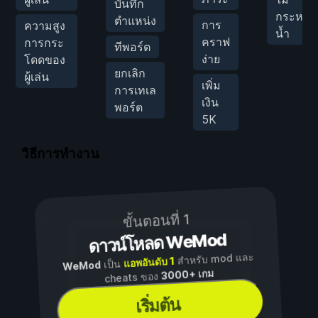
บันทึก
กระหาย
ตำแหน่ง
การ
ความสูง
น้ำ
คราฟ
การกระ
ทีพอร์ต
ง่าย
โดดของ
ยกเลิก
ผู้เล่น
เพิ่ม
การเทเล
เงิน
พอร์ต
5K
วิธีการทำงาน
ขั้นตอนที่ 1
ดาวน์โหลด WeMod
สำหรับ mod และ
แอพอันดับ 1
เป็น
WeMod
3000+ เกม
cheats ของ
เริ่มต้น