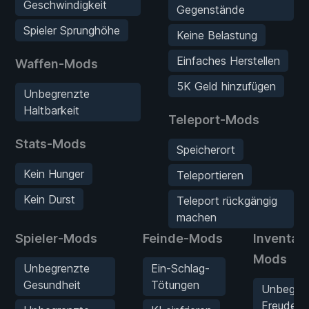
Geschwindigkeit
Gegenstände
Spieler Sprunghöhe
Keine Belastung
Einfaches Herstellen
Waffen-Mods
5K Geld hinzufügen
Unbegrenzte
Haltbarkeit
Teleport-Mods
Stats-Mods
Speicherort
Kein Hunger
Teleportieren
Kein Durst
Teleport rückgängig
machen
Spieler-Mods
Feinde-Mods
Inventar-
Mods
Unbegrenzte
Ein-Schlag-
Gesundheit
Tötungen
Unbegre
Freude