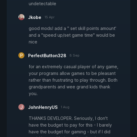
undetectable
Jkobe
15 Apr
good mods! add a " set skill points amount'
and a "speed up/set game time" would be
nice
PerfectButton328
8 Sep
for an extremely casual player of any game,
your programs allow games to be pleasant
rather than frustrating to play through. Both
grandparents and wee grand kids thank
you.
JohnHenryUS
1 Aug
THANKS DEVELOPER. Seriously, I don't
have the budget to pay for this - I barely
have the budget for gaming - but if I did