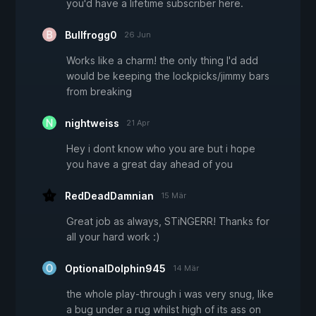
you'd have a lifetime subscriber here.
Bullfrogg0
26 Jun
Works like a charm! the only thing I'd add
would be keeping the lockpicks/jimmy bars
from breaking
nightweiss
21 Apr
Hey i dont know who you are but i hope
you have a great day ahead of you
RedDeadDamnian
15 Mär
Great job as always, STiNGERR! Thanks for
all your hard work :)
OptionalDolphin945
14 Mär
the whole play-through i was very snug, like
a bug under a rug whilst high of its ass on