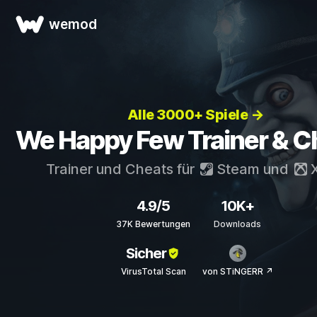
wemod
Alle 3000+ Spiele →
We Happy Few Trainer & C
Trainer und Cheats für
Steam
und
X
4.9/5
10K+
37K Bewertungen
Downloads
Sicher
VirusTotal Scan
von STiNGERR ↗