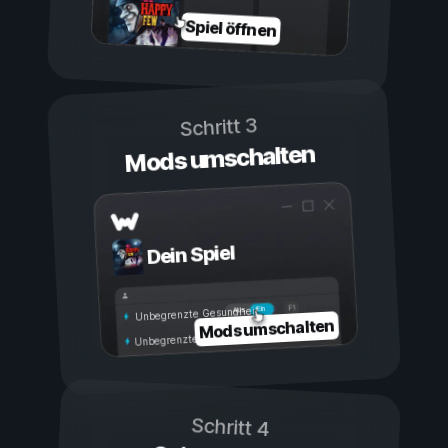
Spiel öffnen
Schritt 3
Mods umschalten
Dein Spiel
Ein
Aus
Unbegrenzte Gesundheit
Mods umschalten
Unbegrenzte Ausdauer
Schritt 4