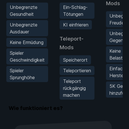
Mods
Unbegrenzte
Ein-Schlag-
Gesundheit
Tötungen
Unbegre
Freude
Unbegrenzte
KI einfrieren
Ausdauer
Unbegre
Teleport-
Gegenst
Keine Ermüdung
Mods
Keine
Spieler
Belastun
Geschwindigkeit
Speicherort
Einfache
Spieler
Teleportieren
Herstelle
Sprunghöhe
Teleport
5K Geld
rückgängig
hinzufüg
machen
Wie funktioniert es?