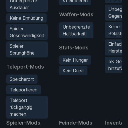
Unbegrenzte
KI einfrieren
Ausdauer
Unbegre
Waffen-Mods
Gegenst
Keine Ermüdung
Keine
Unbegrenzte
Spieler
Belastun
Haltbarkeit
Geschwindigkeit
Einfache
Spieler
Stats-Mods
Herstelle
Sprunghöhe
Kein Hunger
5K Geld
Teleport-Mods
hinzufüg
Kein Durst
Speicherort
Teleportieren
Teleport
rückgängig
machen
Spieler-Mods
Feinde-Mods
Inventar-