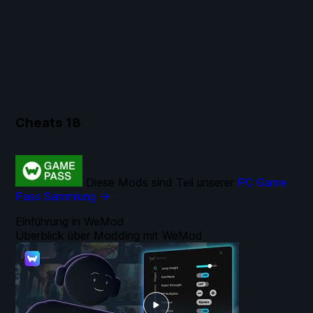
Cheats
18
Diese Mods sind Teil unserer
PC Game
Pass Sammlung →
.
Einführung in WeMod
Überblick über Modding mit WeMod