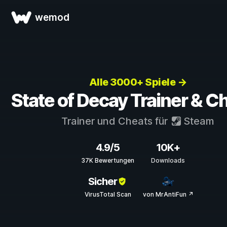
wemod
Alle 3000+ Spiele →
State of Decay Trainer & C
Trainer und Cheats für
Steam
4.9/5
10K+
37K Bewertungen
Downloads
Sicher
VirusTotal Scan
von MrAntiFun ↗