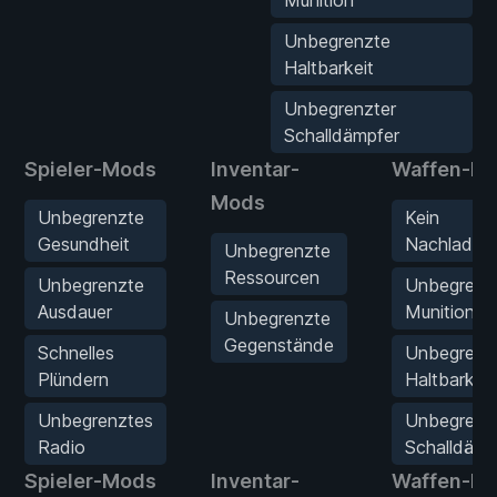
Unbegrenzte
Haltbarkeit
Unbegrenzter
Schalldämpfer
Spieler-Mods
Inventar-
Waffen-M
Mods
Unbegrenzte
Kein
Gesundheit
Nachladen
Unbegrenzte
Ressourcen
Unbegrenzte
Unbegrenz
Ausdauer
Munition
Unbegrenzte
Gegenstände
Schnelles
Unbegrenz
Plündern
Haltbarkeit
Unbegrenztes
Unbegrenz
Radio
Schalldämp
Spieler-Mods
Inventar-
Waffen-M