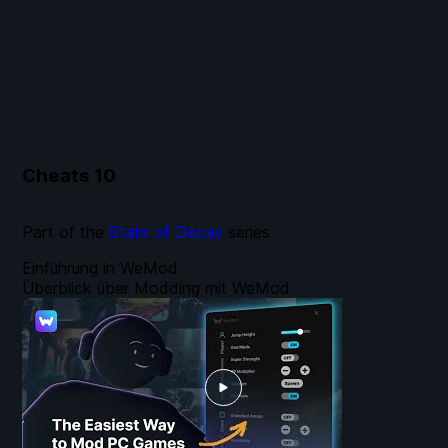
Cheats
10
Part of the
State of Decay
series
Einführung in WeMod
Überblick über Modding mit WeMod