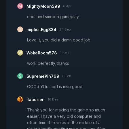
MightyMoon599
6 Apr
cool and smooth gameplay
ImplicitEgg334
24 Sep
Love it, you did a damn good job
WokeRoom578
14 Mai
work perfectly,thanks
SupremePin769
6 Feb
GOOd YOu mod is mso good
Ilaadrien
16 Dez
Thank you for making the game so much
easier. I have a very old computer and
often time it freezes in the middle of a
vicious battle costing me a survivor. With