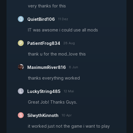
very thanks for this
QuietBird106
11 Dez
IT was awsome i could use all mods
PatientFrog834
28 Aug
thank u for the mod..love this
MaximumRiver816
8 Jun
thanks everything worked
LuckyString485
12 Mai
Great Job! Thanks Guys.
SilwythKinnoth
10 Apr
it worked just not the game i want to play