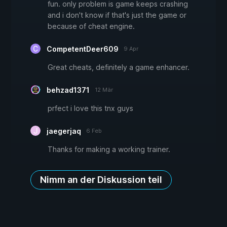
fun. only problem is game keeps crashing
and i don't know if that's just the game or
because of cheat engine.
CompetentDeer609
9 Apr
Great cheats, definitely a game enhancer.
behzad1371
12 Mär
prfect i love this tnx guys
jaegerjaq
6 Feb
Thanks for making a working trainer.
Nimm an der Diskussion teil