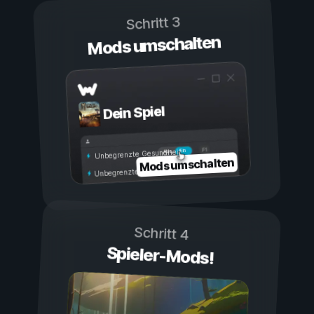
Schritt 3
Mods umschalten
Dein Spiel
Ein
Aus
Unbegrenzte Gesundheit
Mods umschalten
Unbegrenzte Ausdauer
Schritt 4
Spieler-Mods!