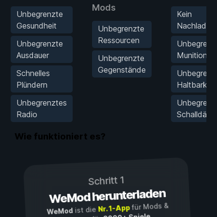
Mods
Unbegrenzte
Kein
Gesundheit
Nachladen
Unbegrenzte
Ressourcen
Unbegrenzte
Unbegrenz
Ausdauer
Munition
Unbegrenzte
Gegenstände
Schnelles
Unbegrenz
Plündern
Haltbarkeit
Unbegrenztes
Unbegrenz
Radio
Schalldämp
Wie funktioniert es?
Schritt 1
WeMod herunterladen
für Mods &
Nr. 1-App
ist die
WeMod