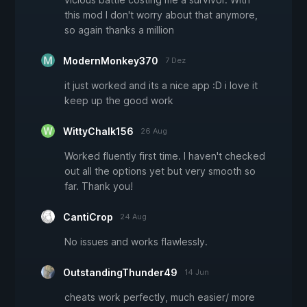
this mod I don't worry about that anymore,
so again thanks a million
ModernMonkey370
7 Dez
it just worked and its a nice app :D i love it
keep up the good work
WittyChalk156
26 Aug
Worked fluently first time. I haven't checked
out all the options yet but very smooth so
far. Thank you!
CantiCrop
24 Aug
No issues and works flawlessly.
OutstandingThunder49
14 Jun
cheats work perfectly, much easier/ more