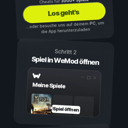
3000+ Spiele
Cheats für
Los geht's
, um
PC
...oder besuche uns auf deinem
die App herunterzuladen
Schritt 2
Spiel in WeMod öffnen
Meine Spiele
Spiel öffnen