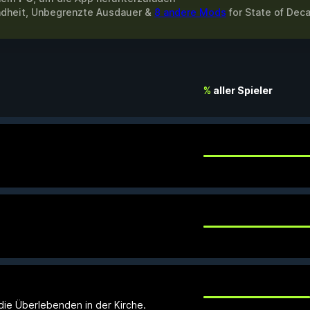
ndheit, Unbegrenzte Ausdauer &
8 andere Mods
for
State of Dec
%
aller Spieler
ie Überlebenden in der Kirche.