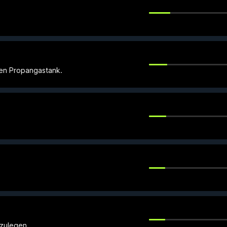
en Propangastank.
izulegen.