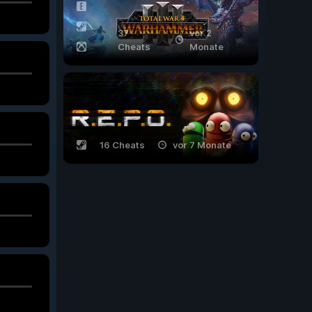
37
vor 2
Cheats
Monate
16 Cheats
vor 7 Monate