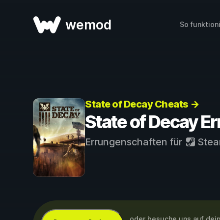
wemod
So funktion
State of Decay Cheats →
State of Decay E
Errungenschaften für
Ste
...oder besuche uns auf de