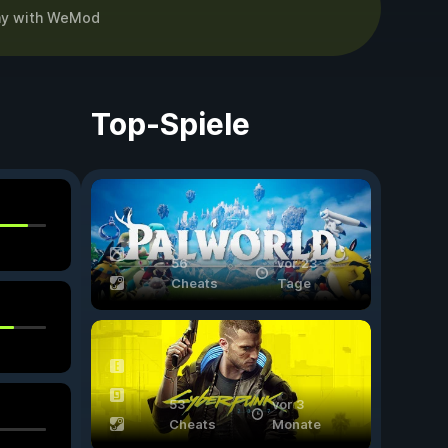
ay
with
WeMod
Top-Spiele
56
vor 23
Cheats
Tage
53
vor 3
Cheats
Monate