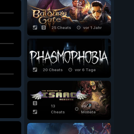
25 Cheats
vor 1 Jahr
20 Cheats
vor 6 Tage
13
vor 4
Cheats
Monate