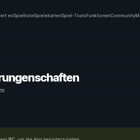
iert es
Spielliste
Spielekarten
Spiel-Tools
Funktionen
Community
M
rrungenschaften
am
inem
PC
, um die App herunterzuladen