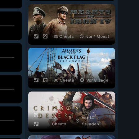
35 Cheats
vor 1 Monat
30 Cheats
vor 8 Tage
12
vor 14
Cheats
Stunden