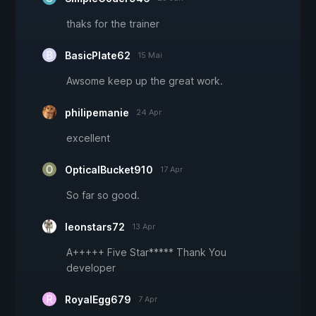
thaks for the trainer
BasicPlate62
15 Mai
Awsome keep up the great work.
philipemanie
24 Apr
excellent
OpticalBucket910
17 Apr
So far so good.
leonstars72
13 Apr
A+++++ Five Star***** Thank You
developer
RoyalEgg679
7 Apr