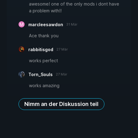
awesome! one of the only mods i dont have
a problem with!!
marcleesawdon
31 Mär
Ace thank you
rabbitisgod
27 Mär
works perfect
Torn_Souls
27 Mär
works amazing
Nimm an der Diskussion teil