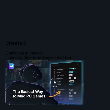
Cheats
5
Einführung in WeMod
Überblick über Modding mit WeMod