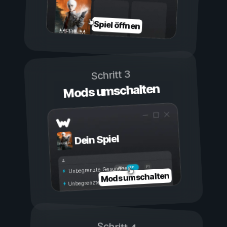
Spiel öffnen
Schritt 3
Mods umschalten
Dein Spiel
Ein
Aus
Unbegrenzte Gesundheit
Mods umschalten
Unbegrenzte Ausdauer