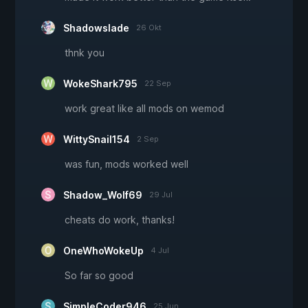
Shadowslade
26 Okt
thnk you
WokeShark795
22 Sep
work great like all mods on wemod
WittySnail154
2 Sep
was fun, mods worked well
Shadow_Wolf69
29 Jul
cheats do work, thanks!
OneWhoWokeUp
4 Jul
So far so good
SimpleCoder946
25 Jun