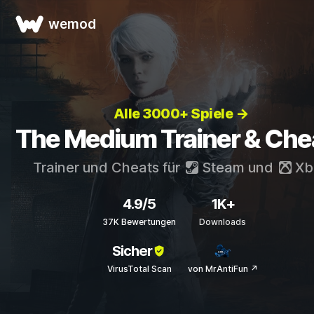
wemod
Alle 3000+ Spiele →
The Medium Trainer & Che
Trainer und Cheats für
Steam
und
Xb
4.9/5
1K+
37K Bewertungen
Downloads
Sicher
VirusTotal Scan
von MrAntiFun ↗