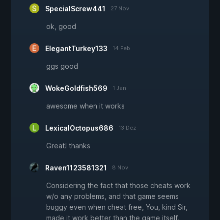
SpecialScrew441
27 Nov
ok, good
ElegantTurkey133
14 Feb
ggs good
WokeGoldfish569
1 Jan
awesome when it works
LexicalOctopus686
13 Dez
Great! thanks
Raven1123581321
8 Nov
Considering the fact that those cheats work
w/o any problems, and that game seems
buggy even when cheat free, You, kind Sir,
made it work better than the game itself.