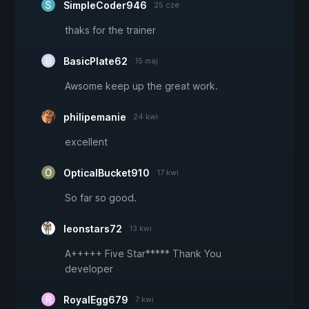
SimpleCoder946
25 cze
thaks for the trainer
BasicPlate62
15 maj
Awsome keep up the great work.
philipemanie
24 kwi
excellent
OpticalBucket910
17 kwi
So far so good.
leonstars72
13 kwi
A+++++ Five Star***** Thank You
developer
RoyalEgg679
7 kwi