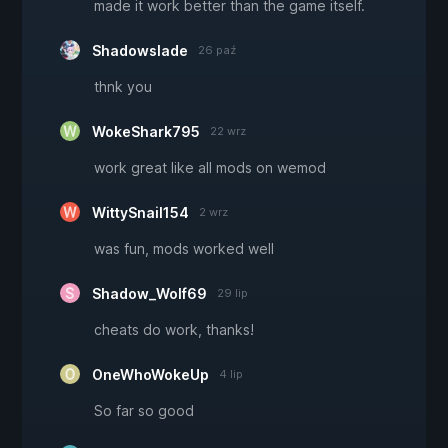
made it work better than the game itself.
Shadowslade
26 paź
thnk you
WokeShark795
22 wrz
work great like all mods on wemod
WittySnail154
2 wrz
was fun, mods worked well
Shadow_Wolf69
29 lip
cheats do work, thanks!
OneWhoWokeUp
4 lip
So far so good