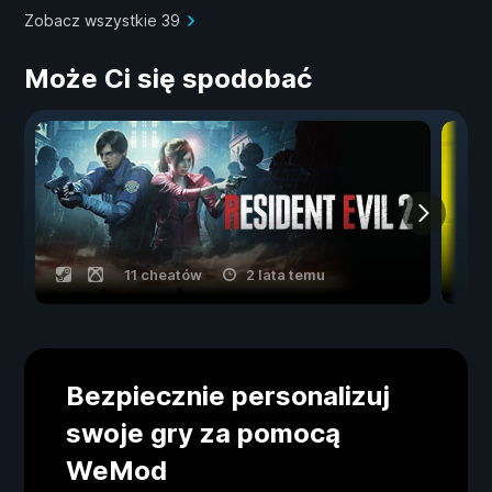
Zobacz wszystkie 39
Może Ci się spodobać
11 cheatów
2 lata temu
Bezpiecznie personalizuj
swoje gry za pomocą
WeMod