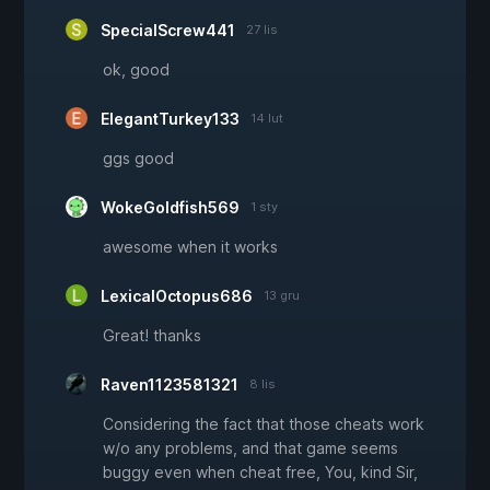
SpecialScrew441
27 lis
ok, good
ElegantTurkey133
14 lut
ggs good
WokeGoldfish569
1 sty
awesome when it works
LexicalOctopus686
13 gru
Great! thanks
Raven1123581321
8 lis
Considering the fact that those cheats work
w/o any problems, and that game seems
buggy even when cheat free, You, kind Sir,