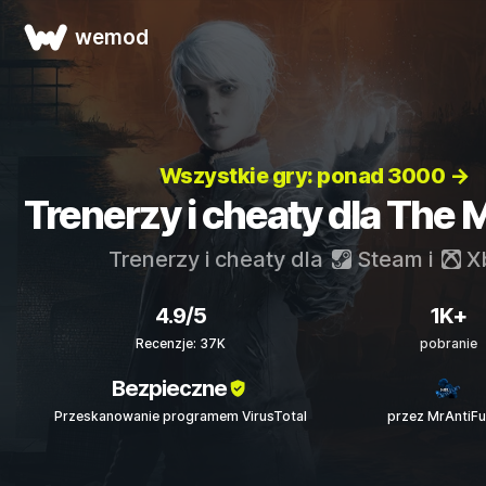
wemod
Wszystkie gry: ponad 3000 →
Trenerzy i cheaty dla The
Trenerzy i cheaty dla
Steam
i
X
4.9/5
1K+
Recenzje: 37K
pobranie
Bezpieczne
Przeskanowanie programem VirusTotal
przez MrAntiF