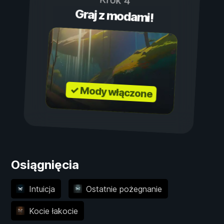
Krok 4
Graj z modami!
✓ Mody włączone
Osiągnięcia
Intuicja
Ostatnie pożegnanie
Kocie łakocie