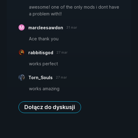
awesome! one of the only mods i dont have
a problem with!!
marcleesawdon
31 mar
Ace thank you
rabbitisgod
27 mar
works perfect
Torn_Souls
27 mar
works amazing
Dołącz do dyskusji