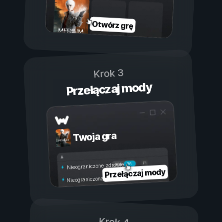
Otwórz grę
Krok 3
Przełączaj mody
Twoja gra
Wł.
Wył.
Nieograniczone zdrowie
Przełączaj mody
Nieograniczona wytrzymałość