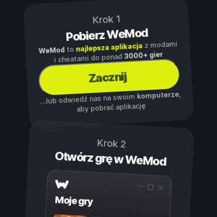
Krok 1
Pobierz WeMod
z modami
najlepsza aplikacja
to
WeMod
3000+ gier
i cheatami do ponad
Zacznij
,
komputerze
...lub odwiedź nas na swoim
aby pobrać aplikację
Krok 2
Otwórz grę w WeMod
Moje gry