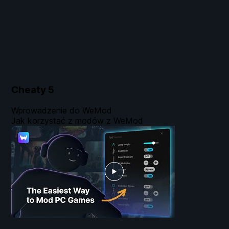
Cheaty
5
Wprowadzenie do WeMod
Jak korzystać z modów z WeMod