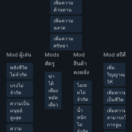
เพิ่มความ
ต้านทาน
เพิ่มความ
ฉลาด
เพิ่มความ
ศรัทธา
Mod ผู้เล่น
Mods
Mod
Mod สถิติ
ศัตรู
สินค้า
พลังชีวิต
เพิ่ม
คงคลัง
ไม่จำกัด
วิญญาณ
ฆ่า
5K
ได้
ไอเท
แรงไม่
เพียง
มไม่
จำกัด
เพิ่มความ
หมัด
จำกัด
เป็นชีวิต
ความเป็น
เดียว
น้ำ
มนุษย์
เพิ่มความ
หนัก
สูงสุด
สามารถใน
ไม่
การจูน
ความ
จำกัด