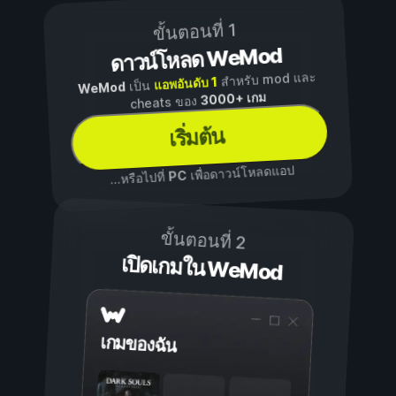
ขั้นตอนที่ 1
ดาวน์โหลด WeMod
สำหรับ mod และ
แอพอันดับ 1
เป็น
WeMod
3000+ เกม
cheats ของ
เริ่มต้น
เพื่อดาวน์โหลดแอป
PC
...หรือไปที่
ขั้นตอนที่ 2
เปิดเกมใน WeMod
เกมของฉัน