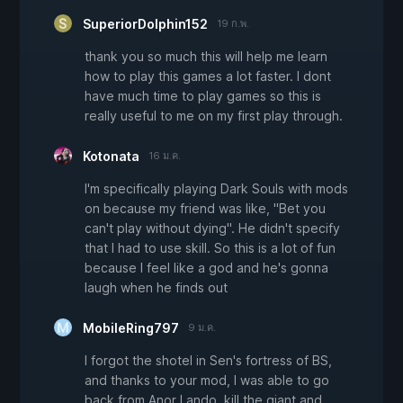
SuperiorDolphin152
19 ก.พ.
thank you so much this will help me learn
how to play this games a lot faster. I dont
have much time to play games so this is
really useful to me on my first play through.
Kotonata
16 ม.ค.
I'm specifically playing Dark Souls with mods
on because my friend was like, "Bet you
can't play without dying". He didn't specify
that I had to use skill. So this is a lot of fun
because I feel like a god and he's gonna
laugh when he finds out
MobileRing797
9 ม.ค.
I forgot the shotel in Sen's fortress of BS,
and thanks to your mod, I was able to go
back from Anor Lando, kill the giant and