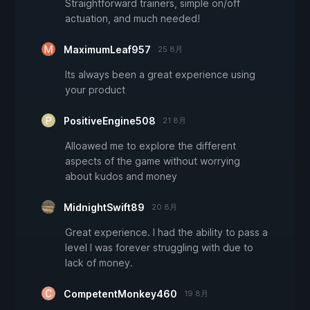
Straightforward trainers, simple on/off
actuation, and much needed!
MaximumLeaf957
25 8月
Its always been a great experience using
your product
PositiveEngine508
21 8月
Alloawed me to explore the different
aspects of the game without worrying
about kudos and money
MidnightSwift89
20 8月
Great experience. I had the ability to pass a
level I was forever struggling with due to
lack of money.
CompetentMonkey460
19 8月