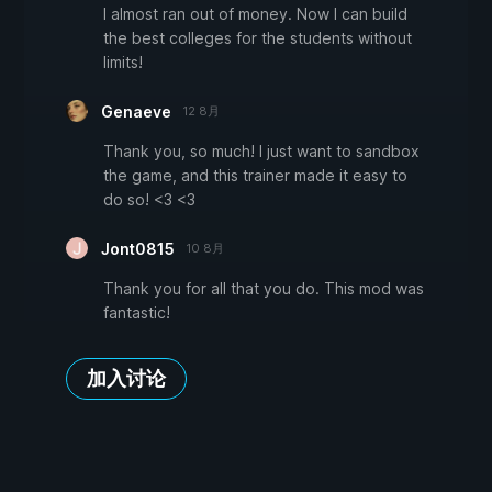
I almost ran out of money. Now I can build
the best colleges for the students without
limits!
Genaeve
12 8月
Thank you, so much! I just want to sandbox
the game, and this trainer made it easy to
do so! <3 <3
Jont0815
10 8月
Thank you for all that you do. This mod was
fantastic!
加入讨论