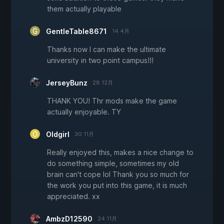
them actually playable
GentleTable8671
14 4月
Thanks now I can make the ultimate
university in two point campus!!!
JerseyBunz
28 12月
THANK YOU! Thr mods make the game
actually enjoyable. TY
Oldgirl
30 11月
Really enjoyed this, makes a nice change to
do something simple, sometimes my old
brain can't cope lol Thank you so much for
the work you put into this game, it is much
appreciated. xx
AmbzD12590
24 11月