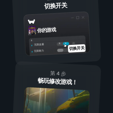
切换开关
你的游戏
开
关
无限血量
切换开关
无限耐力
第 4 步
畅玩修改游戏！