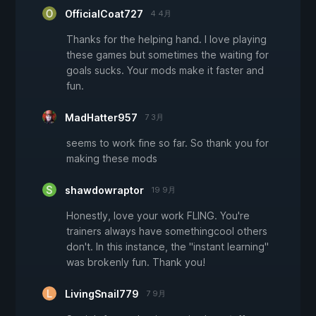
OfficialCoat727
4 4月
Thanks for the helping hand. I love playing
these games but sometimes the waiting for
goals sucks. Your mods make it faster and
fun.
MadHatter957
7 3月
seems to work fine so far. So thank you for
making these mods
shawdowraptor
19 9月
Honestly, love your work FLING. You're
trainers always have somethingcool others
don't. In this instance, the "instant learning"
was brokenly fun. Thank you!
LivingSnail779
7 9月