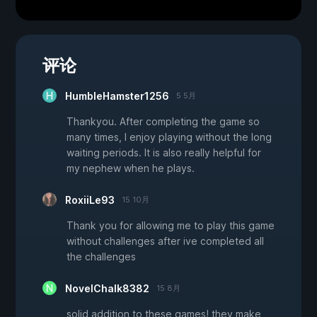
评论
HumbleHamster1256
5 5月
Thankyou. After completing the game so
many times, I enjoy playing without the long
waiting periods. It is also really helpful for
my nephew when he plays.
RoxiiLe93
15 10月
Thank you for allowing me to play this game
without challenges after ive completed all
the challenges
NovelChalk8382
15 8月
solid addition to these games! they make