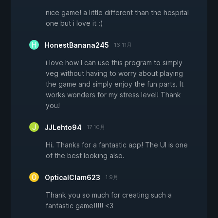
nice game! a little different than the hospital
one but i love it :)
HonestBanana245
16 11月
i love how I can use this program to simply
veg without having to worry about playing
the game and simply enjoy the fun parts. It
works wonders for my stress level! Thank
you!
JJLehto94
17 10月
Hi. Thanks for a fantastic app! The UI is one
of the best looking also.
OpticalClam623
1 9月
Thank you so much for creating such a
fantastic game!!!!! <3