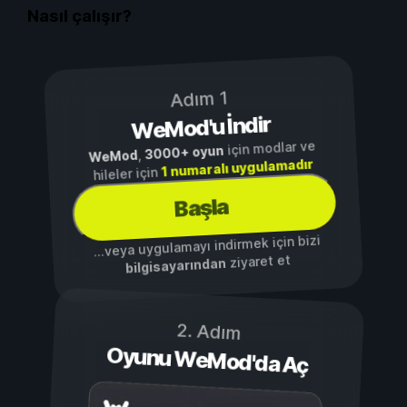
Nasıl çalışır?
Adım 1
WeMod'u İndir
için modlar ve
3000+ oyun
,
WeMod
1 numaralı uygulamadır
hileler için
Başla
...veya uygulamayı indirmek için bizi
ziyaret et
bilgisayarından
2. Adım
Oyunu WeMod'da Aç