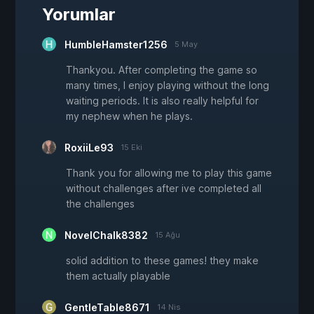
Yorumlar
HumbleHamster1256
5 May
Thankyou. After completing the game so
many times, I enjoy playing without the long
waiting periods. It is also really helpful for
my nephew when he plays.
RoxiiLe93
15 Eki
Thank you for allowing me to play this game
without challenges after ive completed all
the challenges
NovelChalk8382
15 Ağu
solid addition to these games! they make
them actually playable
GentleTable8671
14 Nis