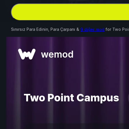
Sınırsız Para Edinin, Para Çarpanı &
9 diğer mod
for
Two Poi