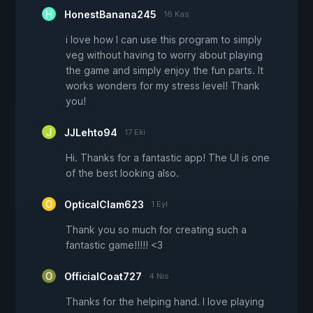
HonestBanana245
16 Kas
i love how I can use this program to simply
veg without having to worry about playing
the game and simply enjoy the fun parts. It
works wonders for my stress level! Thank
you!
JJLehto94
17 Eki
Hi. Thanks for a fantastic app! The UI is one
of the best looking also.
OpticalClam623
1 Eyl
Thank you so much for creating such a
fantastic game!!!!! <3
OfficialCoat727
4 Nis
Thanks for the helping hand. I love playing