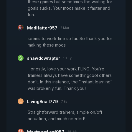
these games but sometimes the waiting for
goals sucks. Your mods make it faster and
fun.
MadHatter957
7 Mar
seems to work fine so far. So thank you for
making these mods
shawdowraptor
19 Eyl
Honestly, love your work FLING. You're
trainers always have somethingcool others
don't. In this instance, the "instant learning"
was brokenly fun. Thank you!
LivingSnail779
7 Eyl
Straightforward trainers, simple on/off
actuation, and much needed!
MaximumLeaf957
25 Ağu