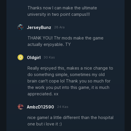
Thanks now I can make the ultimate
university in two point campus!!!
JerseyBunz
28 Ara
THANK YOU! Thr mods make the game
actually enjoyable. TY
Oldgirl
30 Kas
Really enjoyed this, makes a nice change to
do something simple, sometimes my old
brain can't cope lol Thank you so much for
the work you put into this game, it is much
appreciated. xx
AmbzD12590
24 Kas
nice game! a little different than the hospital
one but i love it :)