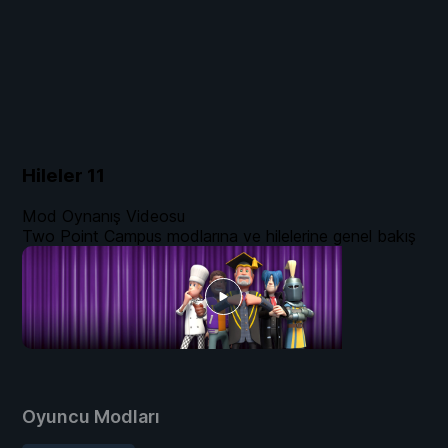
Hileler
11
Mod Oynanış Videosu
Two Point Campus modlarına ve hilelerine genel bakış
Oyuncu Modları