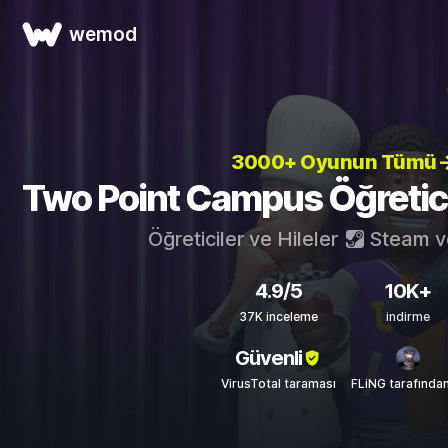
wemod
3000+ Oyunun Tümü
Two Point Campus Öğreticile
Öğreticiler ve Hileler
Steam
v
4.9/5
10K+
37K inceleme
indirme
Güvenli
VirusTotal taraması
FLiNG tarafında