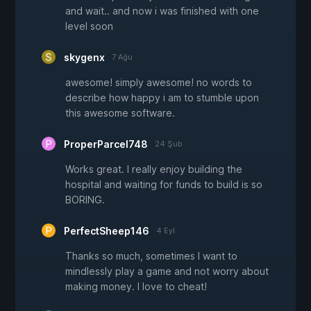
and wait.. and now i was finished with one
level soon
skygenx
7 Ağu
awesome! simply awesome! no words to
describe how happy i am to stumble upon
this awesome software.
ProperParcel748
24 Şub
Works great. I really enjoy building the
hospital and waiting for funds to build is so
BORING.
PerfectSheep146
4 Eyl
Thanks so much, sometimes I want to
mindlessly play a game and not worry about
making money. I love to cheat!