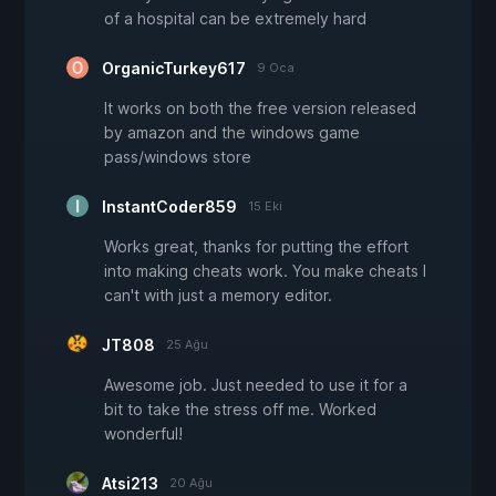
of a hospital can be extremely hard
OrganicTurkey617
9 Oca
It works on both the free version released
by amazon and the windows game
pass/windows store
InstantCoder859
15 Eki
Works great, thanks for putting the effort
into making cheats work. You make cheats I
can't with just a memory editor.
JT808
25 Ağu
Awesome job. Just needed to use it for a
bit to take the stress off me. Worked
wonderful!
Atsi213
20 Ağu