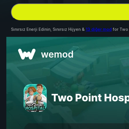
Sınırsız Enerji Edinin, Sınırsız Hijyen &
13 diğer mod
for
Two 