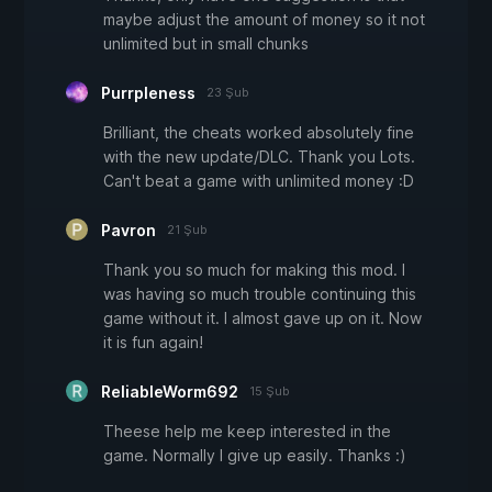
maybe adjust the amount of money so it not
unlimited but in small chunks
Purrpleness
23 Şub
Brilliant, the cheats worked absolutely fine
with the new update/DLC. Thank you Lots.
Can't beat a game with unlimited money :D
Pavron
21 Şub
Thank you so much for making this mod. I
was having so much trouble continuing this
game without it. I almost gave up on it. Now
it is fun again!
ReliableWorm692
15 Şub
Theese help me keep interested in the
game. Normally I give up easily. Thanks :)