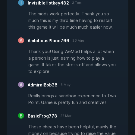
InvisibleHotkey482
3 Tem
The mods work perfectly. Thank you so
much this is my third time having to restart
this game it will be much much easier now.
AmbitiousPlane766
26 Ağu
Thank you! Using WeMod helps a lot when
a person is just learning how to play a
game. It takes the stress off and allows you
to explore.
AdmiralBob38
3 May
Really brings a sandbox experience to Two
Point. Game is pretty fun and creative!
BasicFrog778
27 Mar
These cheats have been helpful, mainly the
money on because trying to raise the value