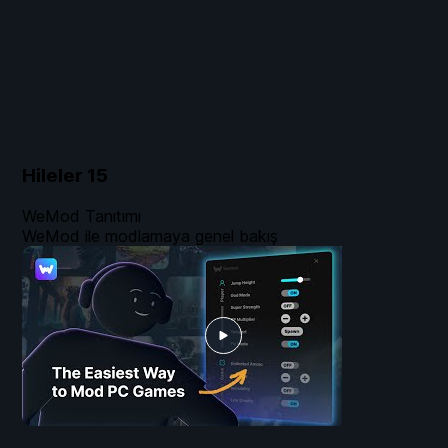
Hileler
15
WeMod Tanıtımı
WeMod ile modlamaya genel bakış