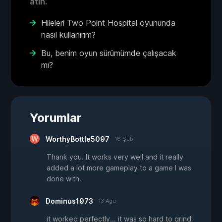
atın.
Hileleri Two Point Hospital oyununda
nasıl kullanırım?
Bu, benim oyun sürümümde çalışacak
mı?
Yorumlar
WorthyBottle5097
16 Şub
Thank you. It works very well and it really
added a lot more gameplay to a game I was
done with.
Dominus1973
13 Ağu
it worked perfectly... it was so hard to grind