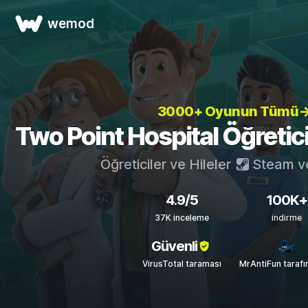
wemod
3000+ Oyunun Tümü
Two Point Hospital Öğreticil
Öğreticiler ve Hileler
Steam
v
4.9/5
100K+
37K inceleme
indirme
Güvenli
VirusTotal taraması
MrAntiFun taraf