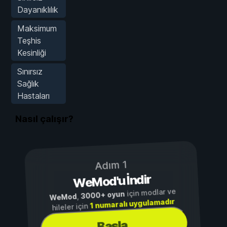
Dayanıklılık
Maksimum
Teşhis
Kesinliği
Sınırsız
Sağlık
Hastaları
Nasıl çalışır?
Adım 1
WeMod'u İndir
için modlar ve
3000+ oyun
,
WeMod
1 numaralı uygulamadır
hileler için
Başla