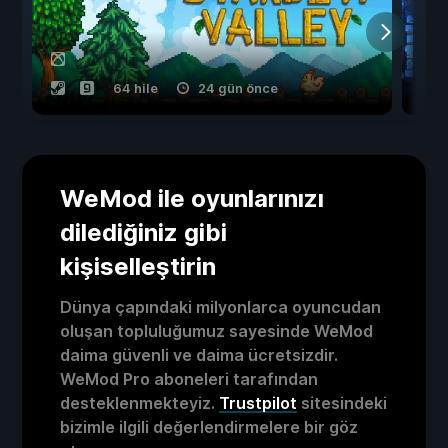
64 hile
24 gün önce
WeMod ile oyunlarınızı
dilediğiniz gibi
kişiselleştirin
Dünya çapındaki milyonlarca oyuncudan
oluşan topluluğumuz sayesinde WeMod
daima güvenli ve daima ücretsizdir.
WeMod Pro aboneleri tarafından
desteklenmekteyiz.
Trustpilot
sitesindeki
bizimle ilgili değerlendirmelere bir göz