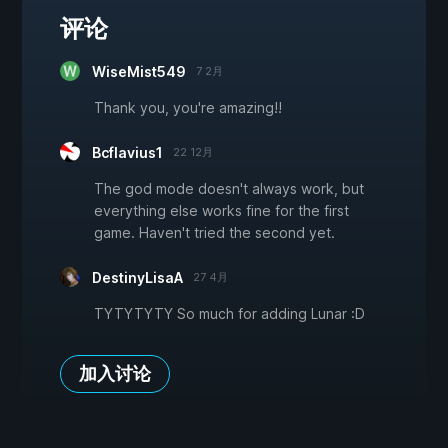
评论
WiseMist549
7 2月
Thank you, you're amazing!!
Bcflavius1
22 12月
The god mode doesn't always work, but
everything else works fine for the first
game. Haven't tried the second yet.
DestinyLisaA
27 4月
TYTYTYTY So much for adding Lunar :D
加入讨论