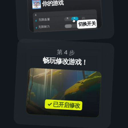
你的游戏
开
关
无限血量
切换开关
无限耐力
第 4 步
畅玩修改游戏！
✓ 已开启修改