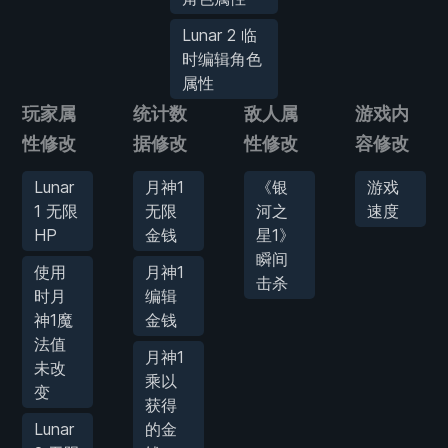
Lunar 2 临
时编辑角色
属性
玩家属
统计数
敌人属
游戏内
性修改
据修改
性修改
容修改
Lunar
月神1
《银
游戏
1 无限
无限
河之
速度
HP
金钱
星1》
瞬间
使用
月神1
击杀
时月
编辑
神1魔
金钱
法值
月神1
未改
乘以
变
获得
Lunar
的金