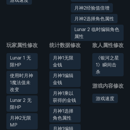
月神2经验值倍增
月神2选择角色属性
Lunar 2 临时编辑角色
属性
玩家属性修改
统计数据修改
敌人属性修改
Lunar 1 无
月神1无限
《银河之星
限HP
金钱
1》瞬间击
杀
使用时月神
月神1编辑
1魔法值未
金钱
游戏内容修改
改变
月神1乘以
游戏速度
Lunar 2 无
获得的金钱
限HP
月神1选择
月神2无限
角色属性
MP
月神1编辑