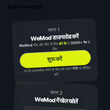
यह कैसे काम करता है?
चरण 1
WeMod डाउनलोड करें
के
3000+ गेम
है
#1 ऐप
मॉड और चीट के लिए
WeMod
लिए
शुरू करें
पर विज़िट
पीसी
...या ऐप डाउनलोड करने के लिए हमें अपने
करें
चरण 2
WeMod में खेल खोलें