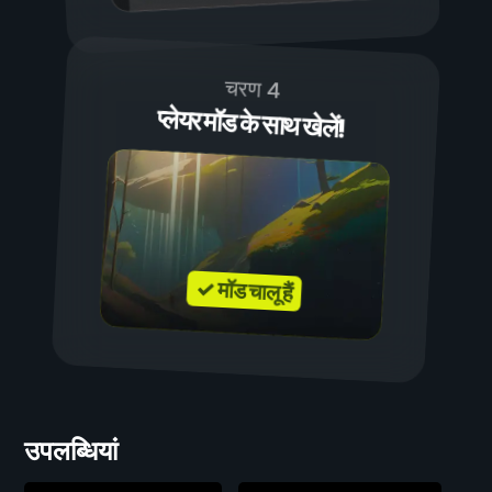
चरण 4
प्लेयर मॉड के साथ खेलें!
✓ मॉड चालू हैं
उपलब्धियां