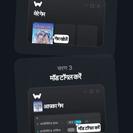
मेरे गेम
गेम खोलें
चरण 3
मॉड टॉगल करें
आपका गेम
चालू है
बंद है
अनलिमिटेड हेल्थ
मॉड टॉगल करें
अनलिमिटेड स्टैमिना