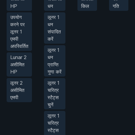
HP
धन
किल
गति
उपयोग
लूनर 1
करने पर
धन
लूनर 1
संपादित
एमपी
करें
अपरिवर्तित
लूनर 1
Lunar 2
धन
असीमित
प्राप्ति
HP
गुणा करें
लूनर 2
लूनर 1
असीमित
चरित्र
एमपी
स्टैट्स
चुनें
लूनर 1
चरित्र
स्टैट्स