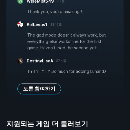
WiseMist549
7 2월
Thank you, you're amazing!!
Bcflavius1
22 12월
The god mode doesn't always work, but
everything else works fine for the first
game. Haven't tried the second yet.
DestinyLisaA
27 4월
TYTYTYTY So much for adding Lunar :D
토론 참여하기
지원되는 게임 더 둘러보기