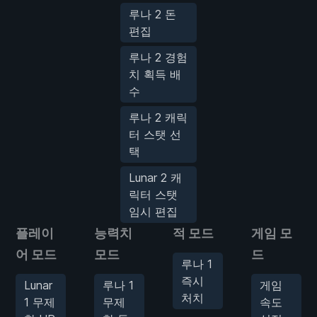
루나 2 돈
편집
루나 2 경험
치 획득 배
수
루나 2 캐릭
터 스탯 선
택
Lunar 2 캐
릭터 스탯
임시 편집
플레이
능력치
적 모드
게임 모
어 모드
모드
드
루나 1
즉시
Lunar
루나 1
게임
처치
1 무제
무제
속도