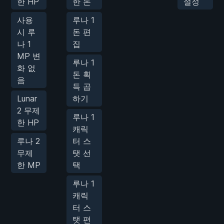
한 HP
한 돈
설정
사용
루나 1
시 루
돈 편
나 1
집
MP 변
루나 1
화 없
돈 획
음
득 곱
Lunar
하기
2 무제
루나 1
한 HP
캐릭
루나 2
터 스
무제
탯 선
한 MP
택
루나 1
캐릭
터 스
탯 편