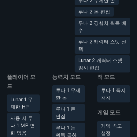
루나 2 무제한 돈
루나 2 돈 편집
루나 2 경험치 획득 배
수
루나 2 캐릭터 스탯 선
택
Lunar 2 캐릭터 스탯
임시 편집
플레이어 모
능력치 모드
적 모드
드
루나 1 무제
루나 1 즉시
한 돈
처치
Lunar 1 무
제한 HP
루나 1 돈
게임 모드
편집
사용 시 루
나 1 MP 변
게임 속도
루나 1 돈
화 없음
설정
획득 곱하