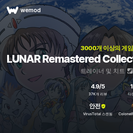
wemod
3000개 이상의 게임
LUNAR Remastered Coll
트레이너 및 치트
4.9/5
37K개 리뷰
다
안전
VirusTotal 스캔됨
Colone