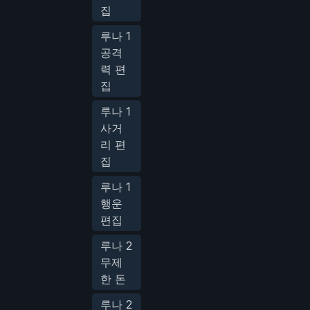
집
루나 1
공격
력 편
집
루나 1
사거
리 편
집
루나 1
행운
편집
루나 2
무제
한 돈
루나 2