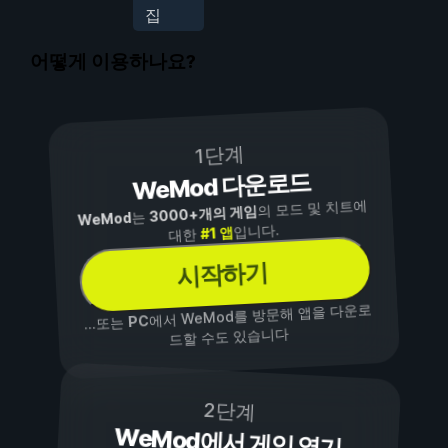
집
어떻게 이용하나요?
1단계
WeMod 다운로드
의 모드 및 치트에
3000+개의 게임
는
WeMod
입니다.
#1 앱
대한
시작하기
에서 WeMod를 방문해 앱을 다운로
PC
...또는
드할 수도 있습니다
2단계
WeMod에서 게임 열기