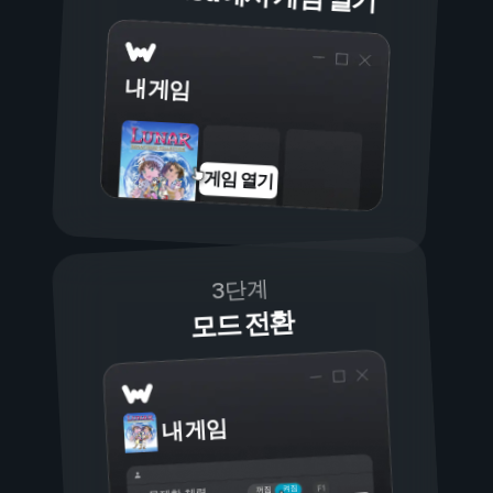
내 게임
게임 열기
3단계
모드 전환
내 게임
켜짐
꺼짐