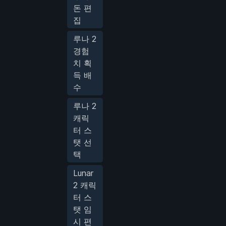
돈 편
집
루나 2
경험
치 획
득 배
수
루나 2
캐릭
터 스
탯 선
택
Lunar
2 캐릭
터 스
탯 임
시 편