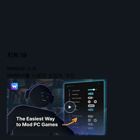
치트
19
WeMod 소개
WeMod를 사용한 모딩의 개요