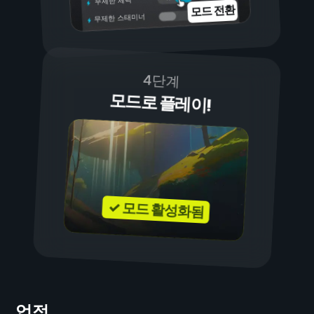
무제한 체력
모드 전환
무제한 스태미너
4단계
모드로 플레이!
✓ 모드 활성화됨
업적