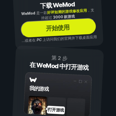
下载 WeMod
，支
好评如潮的游戏修改应用
是一款
WeMod
3000 款游戏
持超过
开始使用
上访问我们的官网并下载桌面应用
PC
...或者在
第 2 步
在 WeMod 中打开游戏
我的游戏
打开游戏