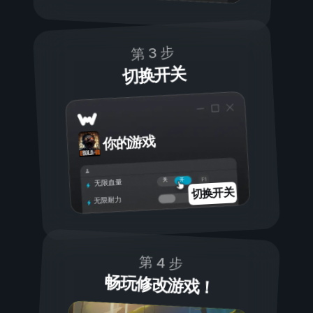
第 3 步
切换开关
你的游戏
开
关
无限血量
切换开关
无限耐力
第 4 步
畅玩修改游戏！