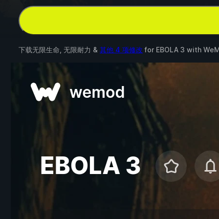
下载无限生命, 无限耐力 &
其他 4 项修改
for
EBOLA 3
with
WeM