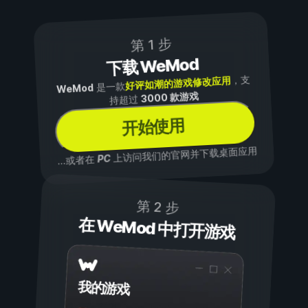
第 1 步
下载 WeMod
，支
好评如潮的游戏修改应用
是一款
WeMod
3000 款游戏
持超过
开始使用
上访问我们的官网并下载桌面应用
PC
...或者在
第 2 步
在 WeMod 中打开游戏
我的游戏