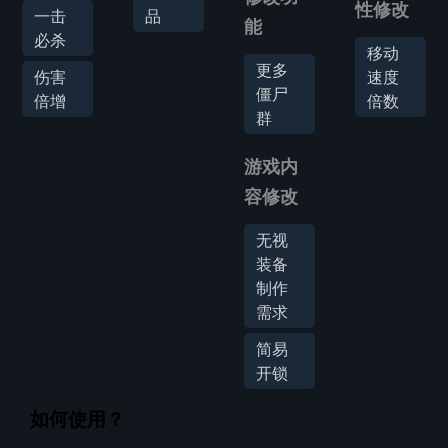
性修改
一击
品
能
必杀
移动
更多
伤害
速度
僵尸
倍增
倍数
群
游戏内
容修改
无视
装备
制作
需求
简易
开锁
如何使用？