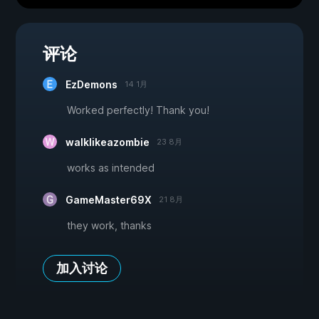
评论
EzDemons
14 1月
Worked perfectly! Thank you!
walklikeazombie
23 8月
works as intended
GameMaster69X
21 8月
they work, thanks
加入讨论