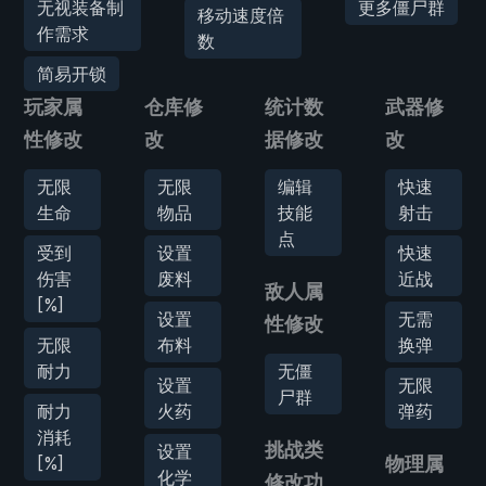
无视装备制
更多僵尸群
移动速度倍
作需求
数
简易开锁
玩家属
仓库修
统计数
武器修
性修改
改
据修改
改
无限
无限
编辑
快速
生命
物品
技能
射击
点
受到
设置
快速
伤害
废料
近战
敌人属
[%]
设置
无需
性修改
无限
布料
换弹
耐力
无僵
设置
无限
尸群
耐力
火药
弹药
消耗
挑战类
设置
[%]
物理属
化学
修改功