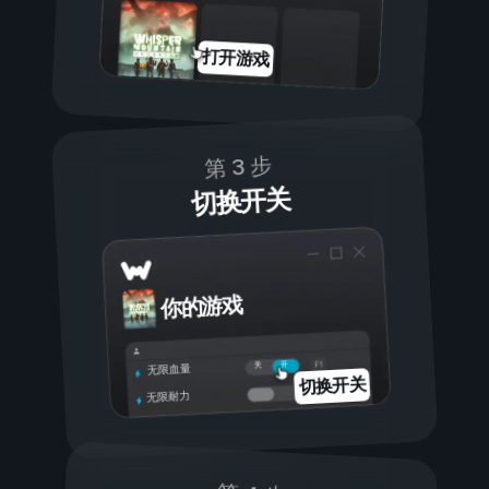
打开游戏
第 3 步
切换开关
你的游戏
开
关
无限血量
切换开关
无限耐力