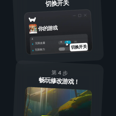
切换开关
你的游戏
开
关
无限血量
切换开关
无限耐力
第 4 步
畅玩修改游戏！