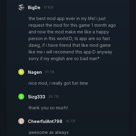
BigDe
17 8月
the best mod app ever in my life! i just
request the mod for this game 1 month ago
and now the mod make me like a happy
person in this world:D, ts app are so fast
dawg, if i have friend that like mod game
like me i will recomend this app:D anyway
sorry if my english are so bad man*
Nagen
31 7月
nice mod, i really got fun time
Sizg333
26 7月
thank you so much!
CheerfulAnt798
16 7月
awesome as always