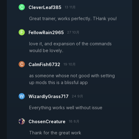
CleverLeaf385
13 11月
Great trainer, works perfectly. THank you!
FellowRain2965
27 10月
love it, and expansion of the commands
would be lovely.
CalmFish6732
19 10月
as someone whose not good with setting
up mods this is a blissful app
WizardlyGrass717
24 9月
Everything works well without issue
ChosenCreature
18 8月
Thank for the great work