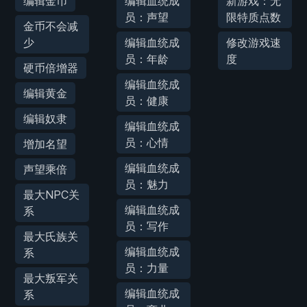
编辑金币
编辑血统成
新游戏：无
员：声望
限特质点数
金币不会减
少
编辑血统成
修改游戏速
员：年龄
度
硬币倍增器
编辑血统成
编辑黄金
员：健康
编辑奴隶
编辑血统成
员：心情
增加名望
编辑血统成
声望乘倍
员：魅力
最大NPC关
编辑血统成
系
员：写作
最大氏族关
编辑血统成
系
员：力量
最大叛军关
编辑血统成
系