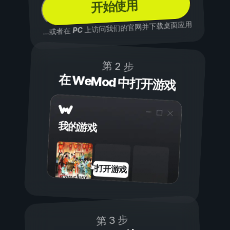
开始使用
上访问我们的官网并下载桌面应用
PC
...或者在
第 2 步
在 WeMod 中打开游戏
我的游戏
打开游戏
第 3 步