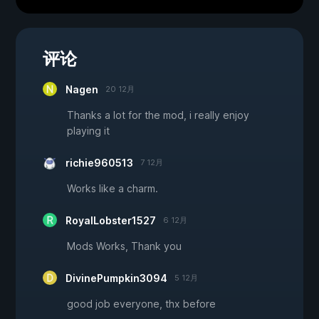
评论
Nagen
20 12月
Thanks a lot for the mod, i really enjoy
playing it
richie960513
7 12月
Works like a charm.
RoyalLobster1527
6 12月
Mods Works, Thank you
DivinePumpkin3094
5 12月
good job everyone, thx before