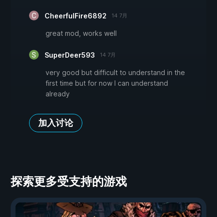
CheerfulFire6892
14 7月
great mod, works well
SuperDeer593
14 7月
very good but difficult to understand in the
first time but for now I can understand
already
加入讨论
探索更多受支持的游戏