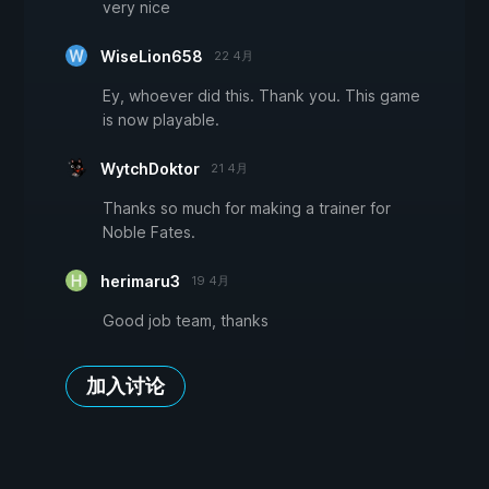
very nice
WiseLion658
22 4月
Ey, whoever did this. Thank you. This game
is now playable.
WytchDoktor
21 4月
Thanks so much for making a trainer for
Noble Fates.
herimaru3
19 4月
Good job team, thanks
加入讨论