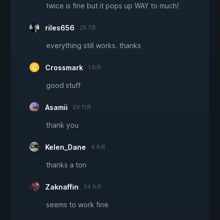
twice is fine but it pops up WAY to much!
riles656
25 7月
everything still works. thanks
Crossmark
1 6月
good stuff
Asamii
23 11月
thank you
Kelen_Dane
4 9月
thanks a ton
Zaknaffin
24 6月
seems to work fine