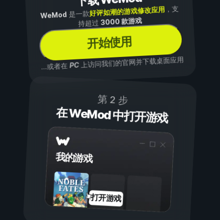
，支
好评如潮的游戏修改应用
是一款
WeMod
3000 款游戏
持超过
开始使用
上访问我们的官网并下载桌面应用
PC
...或者在
第 2 步
在 WeMod 中打开游戏
我的游戏
打开游戏