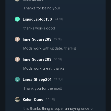
Thanks for being you!
LiquidLaptop156
24 3月
thanks works good
InnerSquare283
22 3月
Mods work with update, thanks!
InnerSquare283
16 3月
Mods work great, thanks!
LinearSheep201
22 9月
Thank you for the mod!
Kelen_Dane
20 11月
this thanks thing is super annoying once or