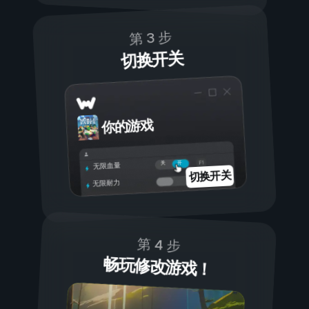
第 3 步
切换开关
你的游戏
开
关
无限血量
切换开关
无限耐力
第 4 步
畅玩修改游戏！