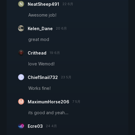
NeatSheep491
22 6月
Awesome job!
Kelen_Dane
20 6月
great mod
Crithead
19 6月
love Wemod!
ChiefSnail732
23 5月
Works fine!
MaximumHorse206
7 5月
its good and yeah...
Ecre03
24 4月