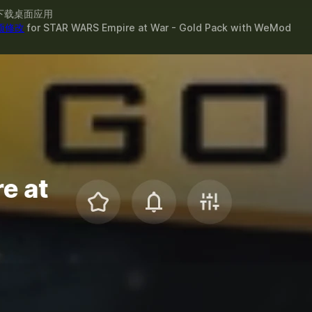
下载桌面应用
 项修改
for
STAR WARS Empire at War - Gold Pack
with
WeMod