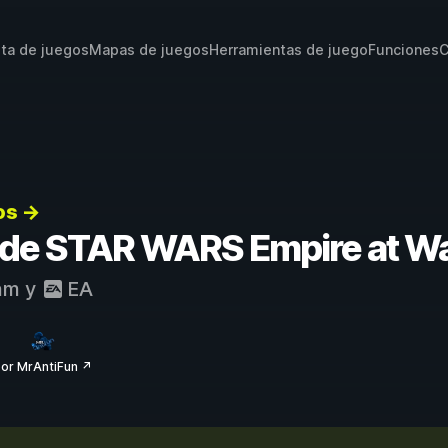
sta de juegos
Mapas de juegos
Herramientas de juego
Funciones
C
os →
s de STAR WARS Empire at Wa
am
y
EA
or MrAntiFun ↗