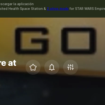
scargar la aplicación
mited Health Space Station &
2 otros mods
for
STAR WARS Empire