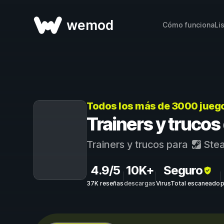
wemod
Cómo funciona
Li
Todos los más de 3000 jueg
Trainers y truco
Trainers y trucos para
Ste
4.9/5
10K+
Seguro
37K reseñas
descargas
VirusTotal escaneado
p