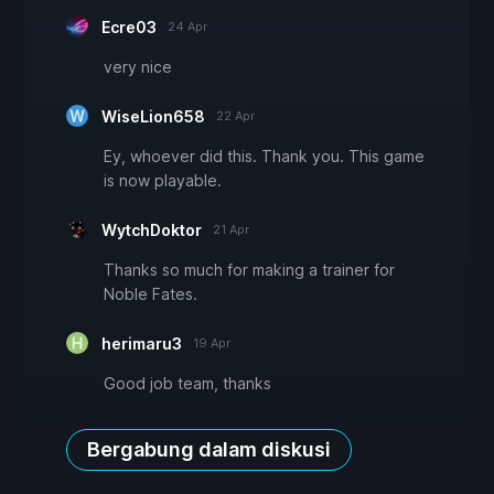
Ecre03
24 Apr
very nice
WiseLion658
22 Apr
Ey, whoever did this. Thank you. This game
is now playable.
WytchDoktor
21 Apr
Thanks so much for making a trainer for
Noble Fates.
herimaru3
19 Apr
Good job team, thanks
Bergabung dalam diskusi