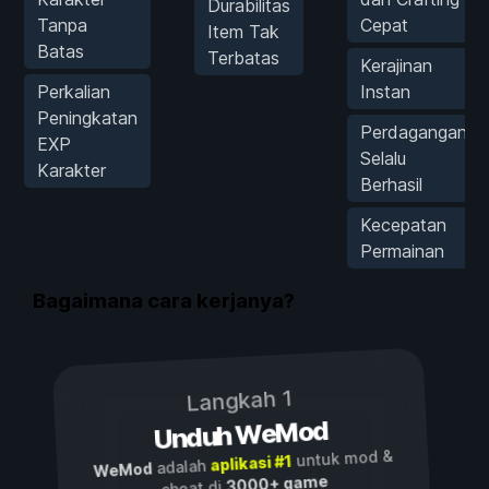
Durabilitas
Tanpa
Cepat
Item Tak
Batas
Terbatas
Kerajinan
Perkalian
Instan
Peningkatan
Perdagangan
EXP
Selalu
Karakter
Berhasil
Kecepatan
Permainan
Bagaimana cara kerjanya?
Langkah 1
Unduh WeMod
untuk mod &
aplikasi #1
adalah
WeMod
3000+ game
cheat di