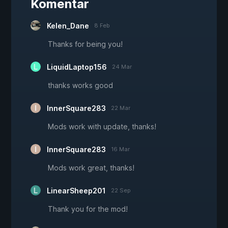
Komentar
Kelen_Dane
8 Feb
Thanks for being you!
LiquidLaptop156
24 Mar
thanks works good
InnerSquare283
22 Mar
Mods work with update, thanks!
InnerSquare283
16 Mar
Mods work great, thanks!
LinearSheep201
22 Sep
Thank you for the mod!