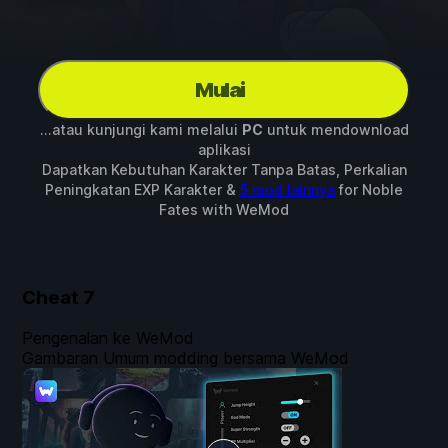
Mulai
...atau kunjungi kami melalui
PC
untuk mendownload
aplikasi
Dapatkan Kebutuhan Karakter Tanpa Batas, Perkalian
Peningkatan EXP Karakter &
5 mod lainnya
for
Noble
Fates
with
WeMod
Cheat
7
Pengenalan ke WeMod
Gambaran Umum modding bersama WeMod