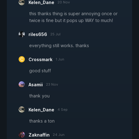
Kelen_Dane
20 Nov
this thanks thing is super annoying once or
twice is fine but it pops up WAY to much!
riles656
25 Jul
everything still works. thanks
Crossmark
1 Jun
good stuff
Asamii
23 Nov
thank you
Kelen_Dane
4 Sep
thanks a ton
Zaknaffin
24 Jun