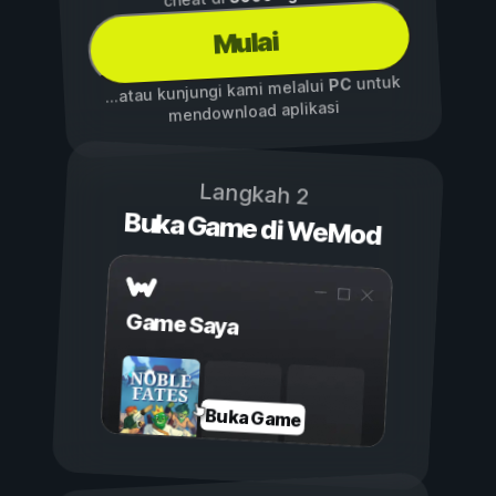
Mulai
untuk
PC
...atau kunjungi kami melalui
mendownload aplikasi
Langkah 2
Buka Game di WeMod
Game Saya
Buka Game