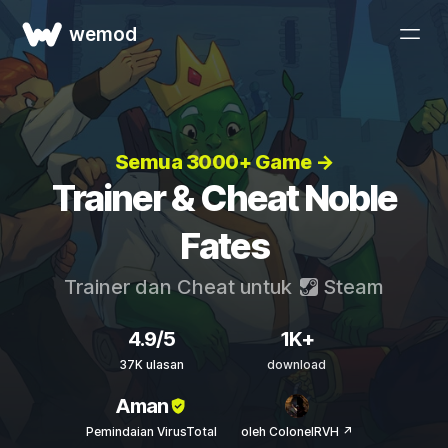
wemod
Semua 3000+ Game →
Trainer & Cheat Noble
Fates
Trainer dan Cheat untuk
Steam
4.9/5
1K+
37K ulasan
download
Aman
Pemindaian VirusTotal
oleh ColonelRVH ↗