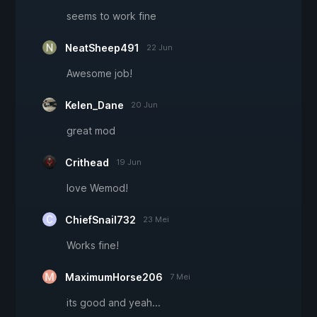
seems to work fine
NeatSheep491
22 Jun
Awesome job!
Kelen_Dane
20 Jun
great mod
Crithead
19 Jun
love Wemod!
ChiefSnail732
23 Mei
Works fine!
MaximumHorse206
7 Mei
its good and yeah...