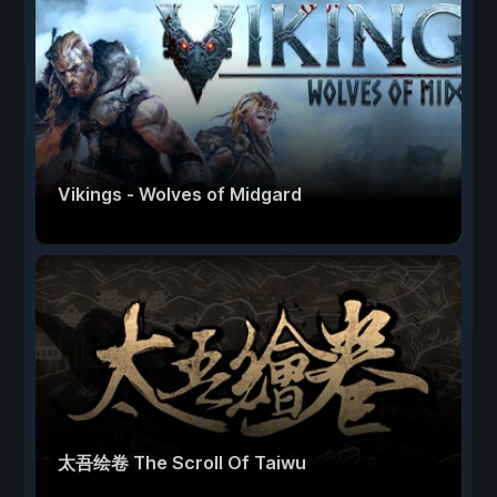
Vikings - Wolves of Midgard
太吾绘卷 The Scroll Of Taiwu