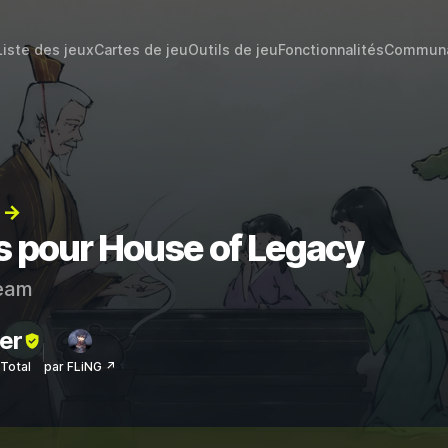
Liste des jeux
Cartes de jeu
Outils de jeu
Fonctionnalités
Commun
) →
ts pour House of Legacy
eam
er
sTotal
par FLiNG ↗