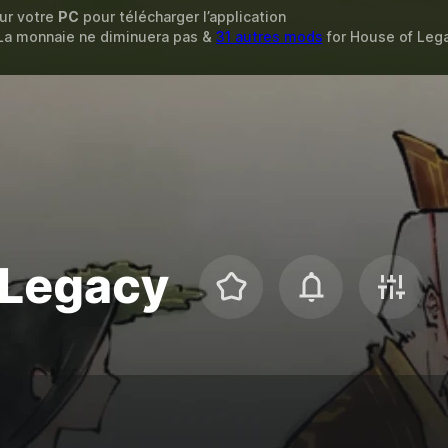
sur votre
PC
pour télécharger l’application
 La monnaie ne diminuera pas &
31 autres mods
for
House of Leg