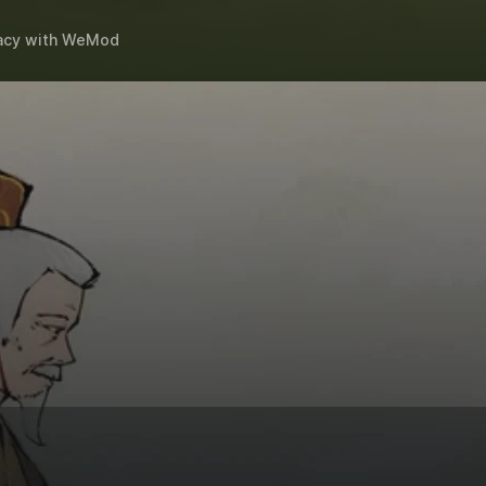
acy
with
WeMod