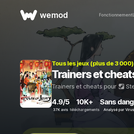
wemod
Fonctionnement
Tous les jeux (plus de 3 000
Trainers et chea
Trainers et cheats pour
St
4.9/5
10K+
Sans dang
37K avis
téléchargements
Analysé par Viru