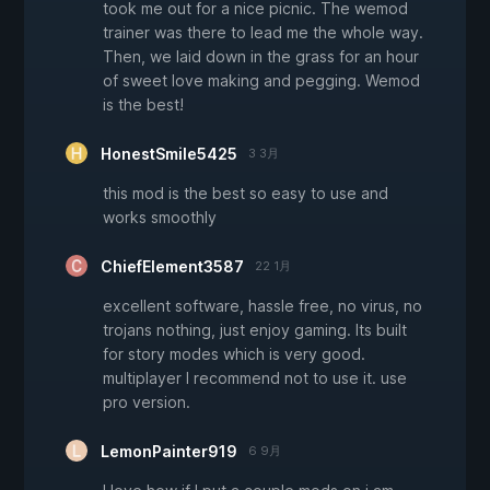
took me out for a nice picnic. The wemod
trainer was there to lead me the whole way.
Then, we laid down in the grass for an hour
of sweet love making and pegging. Wemod
is the best!
HonestSmile5425
3 3月
this mod is the best so easy to use and
works smoothly
ChiefElement3587
22 1月
excellent software, hassle free, no virus, no
trojans nothing, just enjoy gaming. Its built
for story modes which is very good.
multiplayer I recommend not to use it. use
pro version.
LemonPainter919
6 9月