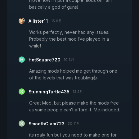
I love how if I put a couple mods on i am
basically a god of guns!
Allister11
15 6月
Works perfectly, never had any issues.
Probably the best mod I've played in a
while!
HotSquare720
10 3月
Amazing mods helped me get through one
of the levels that was troubling👍
StunningTurtle435
12 2月
Great Mod, but please make the mods free
as some people can't afford it. Me included.
SmoothClam723
30 11月
its realy fun but you need to make one for