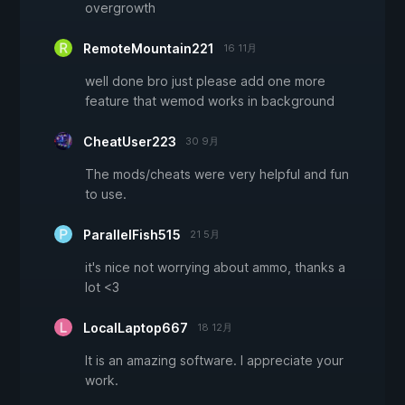
overgrowth
RemoteMountain221
16 11月
well done bro just please add one more
feature that wemod works in background
CheatUser223
30 9月
The mods/cheats were very helpful and fun
to use.
ParallelFish515
21 5月
it's nice not worrying about ammo, thanks a
lot <3
LocalLaptop667
18 12月
It is an amazing software. I appreciate your
work.