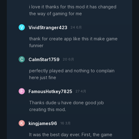
i love it thanks for this mod it has changed
the way of gaming for me
VividStranger423
24 6月
thank for create app like this it make game
funnier
CalmStar1759
20 6月
perfectly played and nothing to complain
here just fine
FamousHotkey7825
27 4月
Thanks dude u have done good job
creating this mod.
kingjames96
16 3月
It was the best day ever. First, the game