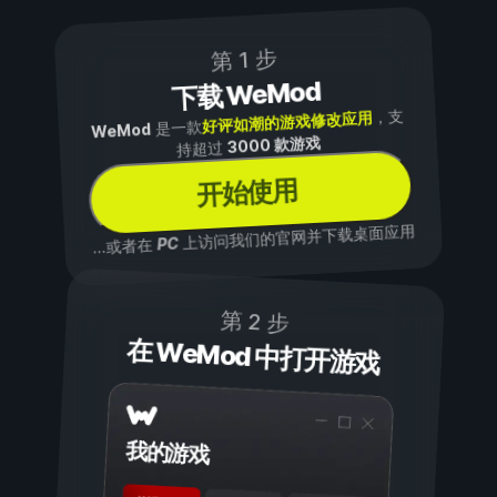
第 1 步
下载 WeMod
，支
好评如潮的游戏修改应用
是一款
WeMod
3000 款游戏
持超过
开始使用
上访问我们的官网并下载桌面应用
PC
...或者在
第 2 步
在 WeMod 中打开游戏
我的游戏