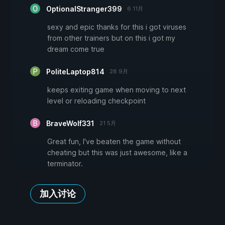
OptionalStranger399
6 11月
sexy and epic thanks for this i got viruses
from other trainers but on this i got my
dream come true
PoliteLaptop814
28 9月
keeps exiting game when moving to next
level or reloading checkpoint
BraveWolf331
21 5月
Great fun, I've beaten the game without
cheating but this was just awesome, like a
terminator.
加入讨论