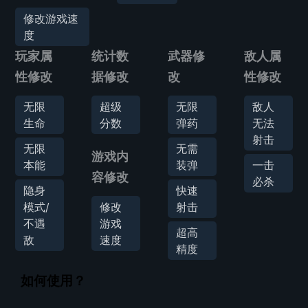
修改游戏速
度
玩家属
统计数
武器修
敌人属
性修改
据修改
改
性修改
无限
超级
无限
敌人
生命
分数
弹药
无法
射击
无限
无需
游戏内
本能
装弹
一击
容修改
必杀
隐身
快速
模式/
修改
射击
不遇
游戏
超高
敌
速度
精度
如何使用？