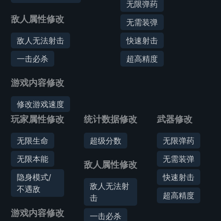
无限弹药
敌人属性修改
无需装弹
敌人无法射击
快速射击
一击必杀
超高精度
游戏内容修改
修改游戏速度
玩家属性修改
统计数据修改
武器修改
无限生命
超级分数
无限弹药
无限本能
无需装弹
敌人属性修改
隐身模式/
快速射击
敌人无法射
不遇敌
超高精度
击
游戏内容修改
一击必杀