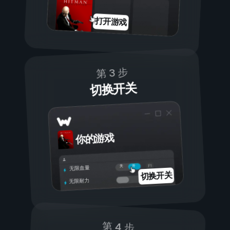
打开游戏
第 3 步
切换开关
你的游戏
开
关
无限血量
切换开关
无限耐力
第 4 步