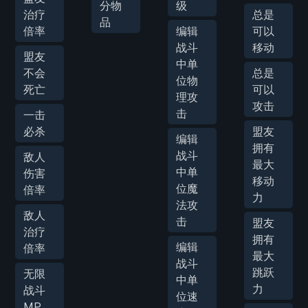
分物
级
治疗
总是
品
倍率
编辑
可以
战斗
移动
盟友
中单
不会
总是
位物
死亡
可以
理攻
攻击
击
一击
必杀
盟友
编辑
拥有
战斗
敌人
最大
中单
伤害
移动
位魔
倍率
力
法攻
敌人
击
盟友
治疗
拥有
编辑
倍率
最大
战斗
跳跃
无限
中单
力
战斗
位速
MP