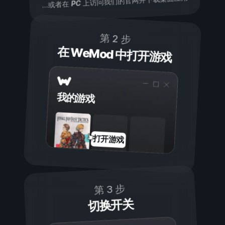
上访问我们的官网并下载桌面应用
PC
...或者在
第 2 步
在 WeMod 中打开游戏
我的游戏
打开游戏
第 3 步
切换开关