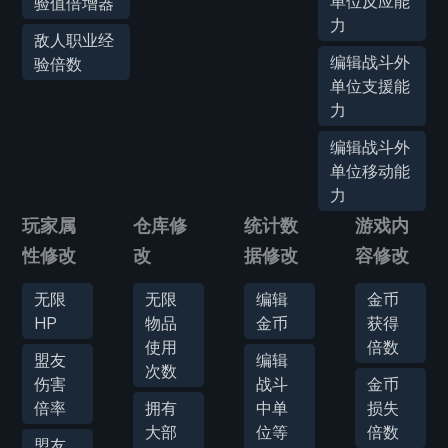
单位反应能
验值倍增器
力
敌人职业经
编辑战斗外
验倍数
单位支援能
力
编辑战斗外
单位移动能
力
玩家属
仓库修
统计数
游戏内
性修改
改
据修改
容修改
无限
无限
编辑
金币
HP
物品
金币
获得
使用
倍数
盟友
编辑
次数
伤害
战斗
金币
倍率
拥有
中单
损失
大部
位等
倍数
盟友