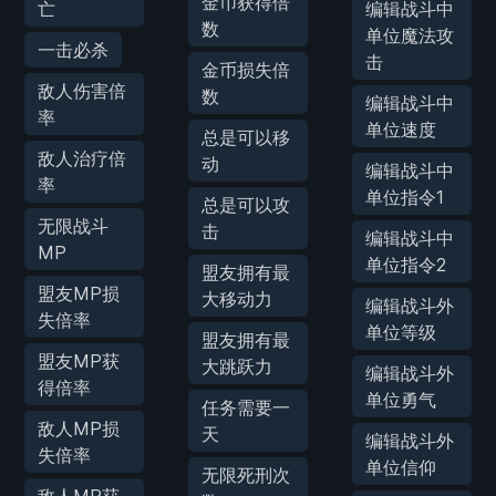
金币获得倍
亡
编辑战斗中
数
单位魔法攻
一击必杀
击
金币损失倍
敌人伤害倍
数
编辑战斗中
率
单位速度
总是可以移
敌人治疗倍
动
编辑战斗中
率
单位指令1
总是可以攻
无限战斗
击
编辑战斗中
MP
单位指令2
盟友拥有最
盟友MP损
大移动力
编辑战斗外
失倍率
单位等级
盟友拥有最
盟友MP获
大跳跃力
编辑战斗外
得倍率
单位勇气
任务需要一
敌人MP损
天
编辑战斗外
失倍率
单位信仰
无限死刑次
敌人MP获