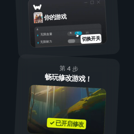
你的游戏
开
关
无限血量
切换开关
无限耐力
第 4 步
畅玩修改游戏！
✓ 已开启修改