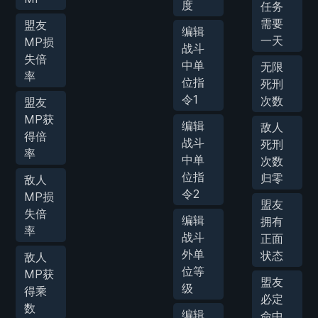
度
任务
需要
盟友
编辑
一天
MP损
战斗
失倍
中单
无限
率
位指
死刑
令1
次数
盟友
MP获
编辑
敌人
得倍
战斗
死刑
率
中单
次数
位指
归零
敌人
令2
MP损
盟友
失倍
编辑
拥有
率
战斗
正面
外单
状态
敌人
位等
MP获
盟友
级
得乘
必定
数
编辑
命中