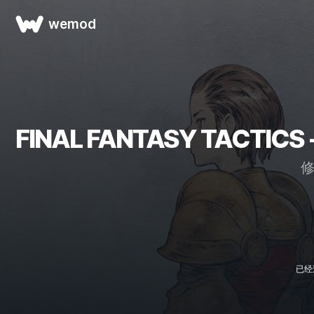
wemod
FINAL FANTASY TACTICS 
已经过