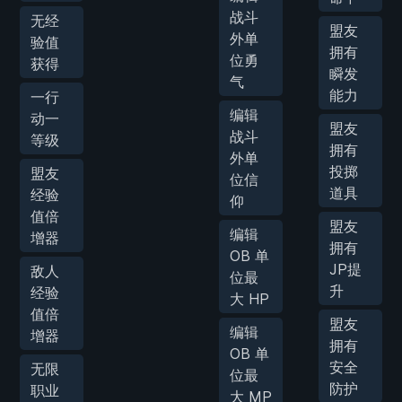
战斗
无经
盟友
外单
验值
拥有
位勇
获得
瞬发
气
能力
一行
编辑
动一
盟友
战斗
等级
拥有
外单
投掷
盟友
位信
道具
经验
仰
值倍
盟友
编辑
增器
拥有
OB 单
JP提
敌人
位最
升
经验
大 HP
值倍
盟友
编辑
增器
拥有
OB 单
安全
无限
位最
防护
职业
大 MP