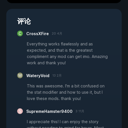
评论
CrossXFire
20 4月
Everything works flawlessly and as
expected, and that is the greatest
compliment any mod can get imo. Amazing
work and thank you!
WateryVoid
13 2月
This was awesome. I'm a bit confused on
the stat modifier and how to use it, but I
love these mods. thank you!
SupremeHamster9400
3 11月
I appreciate this! I can enjoy the story
without needing to grind for hours. Most