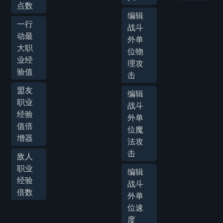
点数
编辑
一行
战斗
动最
外单
大职
位物
业经
理攻
验值
击
盟友
编辑
职业
战斗
经验
外单
值倍
位魔
增器
法攻
击
敌人
职业
编辑
经验
战斗
倍数
外单
位速
度