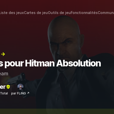
Liste des jeux
Cartes de jeu
Outils de jeu
Fonctionnalités
Commun
) →
ts pour Hitman Absolution
eam
er
sTotal
par FLiNG ↗