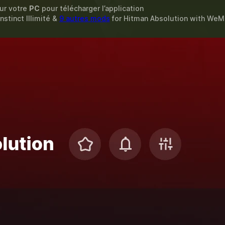
sur votre
PC
pour télécharger l’application
Instinct Illimité &
9 autres mods
for
Hitman Absolution
with
WeM