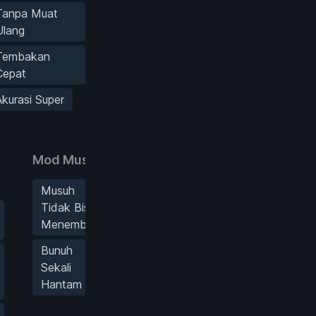
Tanpa Muat
Ulang
Tembakan
Cepat
Akurasi Super
Mod Musuh
Musuh
Tidak Bisa
Menembak
Bunuh
Sekali
Hantam