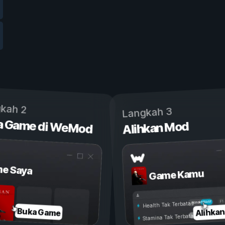
kah 2
Langkah 3
a Game di WeMod
Alihkan Mod
e Saya
Game Kamu
Aktif
Nonaktif
Health Tak Terbatas
Alihka
Buka Game
Stamina Tak Terbatas