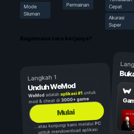
Permainan
Mode
Cepat
Siluman
Akurasi
Super
Bagaimana cara kerjanya?
Lang
Buk
Langkah 1
Unduh WeMod
untuk
aplikasi #1
adalah
WeMod
3000+ game
Gam
mod & cheat di
Mulai
PC
...atau kunjungi kami melalui
untuk mendownload aplikasi