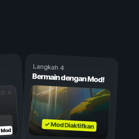
Langkah 4
Bermain dengan Mod!
✓ Mod Diaktifkan
n Mod