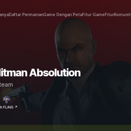
janya
Daftar Permainan
Game Dengan Peta
Fitur Game
Fitur
Komunit
Hitman Absolution
team
eh FLiNG ↗