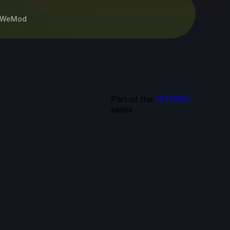
WeMod
Part of the
HITMAN
series