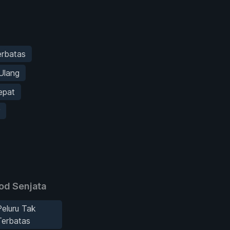
erbatas
Ulang
epat
r
od Senjata
Peluru Tak
Terbatas