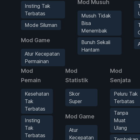
Mod Musuh
Insting Tak
Terbatas
Musuh Tidak
Bisa
Mode Siluman
Menembak
Mod Game
Bunuh Sekali
Hantam
Atur Kecepatan
Permainan
Mod
Mod
Mod
Pemain
Statistik
Senjata
Kesehatan
Skor
Peluru Tak
Tak
Super
Terbatas
Terbatas
Tanpa
Mod Game
Insting
Muat
Tak
Ulang
Atur
Terbatas
Kecepatan
Tembakan