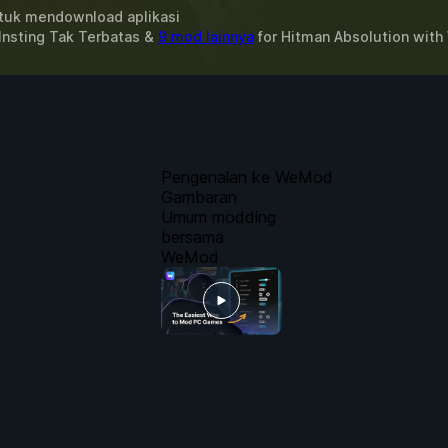
uk mendownload aplikasi
Insting Tak Terbatas &
9 mod lainnya
for
Hitman Absolution
with
Pengenalan ke WeMod
Gambaran
Umum modding
bersama
WeMod