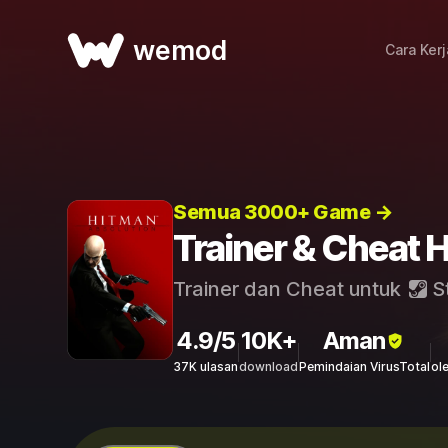
wemod
Cara Ker
Semua 3000+ Game →
Trainer & Cheat 
Trainer dan Cheat untuk
S
4.9/5
10K+
Aman
37K ulasan
download
Pemindaian VirusTotal
ol