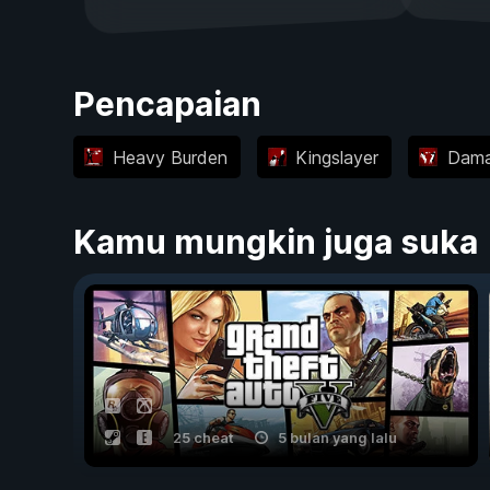
Pencapaian
Heavy Burden
Kingslayer
Dama
Kamu mungkin juga suka
25 cheat
5 bulan yang lalu