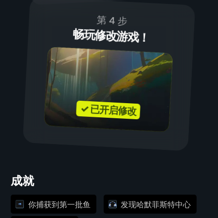
第 4 步
畅玩修改游戏！
✓ 已开启修改
成就
你捕获到第一批鱼
发现哈默菲斯特中心