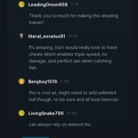
LeadingOnion658
3 7月
Thank you so much for making this amazing
trainer!
literal_excelso91
17 5月
It's amazing, but I would really love to have
cheats which enables triple speed, no
damage, and perfect aim when catching
fish.
Benyboy1516
5 5月
this is cool as, might need to add unlimited
hull though. to be sure and all boat lisences
LivingSnake796
21 2月
can always rely on wemod tnx