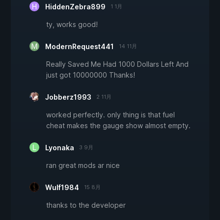
HiddenZebra899
1 1月
ty, works good!
ModernRequest441
14 11月
Really Saved Me Had 1000 Dollars Left And
just got 10000000 Thanks!
Jobberz1993
2 11月
worked perfectly. only thing is that fuel
cheat makes the gauge show almost empty.
Lyonaka
3 9月
ran great mods ar nice
Wulf1984
15 8月
thanks to the developer