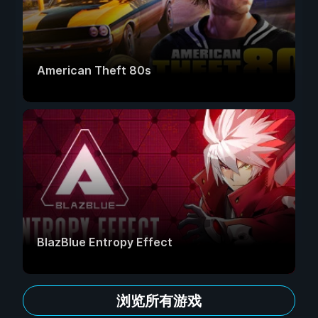
American Theft 80s
BlazBlue Entropy Effect
浏览所有游戏