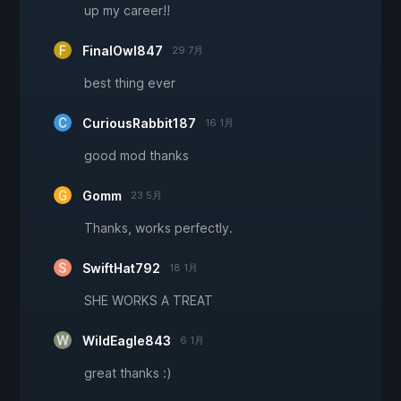
up my career!!
FinalOwl847
29 7月
best thing ever
CuriousRabbit187
16 1月
good mod thanks
Gomm
23 5月
Thanks, works perfectly.
SwiftHat792
18 1月
SHE WORKS A TREAT
WildEagle843
6 1月
great thanks :)