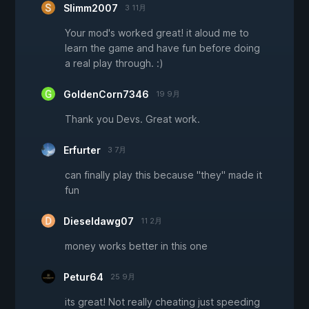
Slimm2007
3 11月
Your mod's worked great! it aloud me to
learn the game and have fun before doing
a real play through. :)
GoldenCorn7346
19 9月
Thank you Devs. Great work.
Erfurter
3 7月
can finally play this because "they" made it
fun
Dieseldawg07
11 2月
money works better in this one
Petur64
25 9月
its great! Not really cheating just speeding