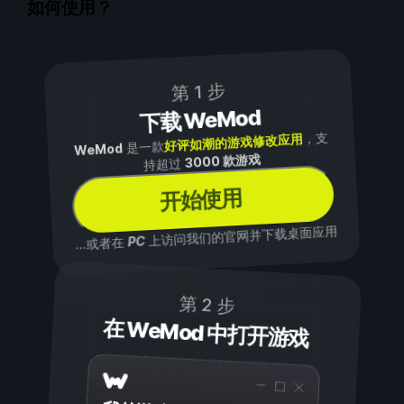
如何使用？
第 1 步
下载 WeMod
，支
好评如潮的游戏修改应用
是一款
WeMod
3000 款游戏
持超过
开始使用
上访问我们的官网并下载桌面应用
PC
...或者在
第 2 步
在 WeMod 中打开游戏