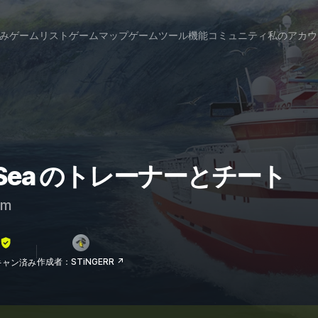
み
ゲームリスト
ゲームマップ
ゲームツール
機能
コミュニティ
私のアカウ
ents Sea のトレーナーとチート
am
作成者：STiNGERR ↗
lスキャン済み