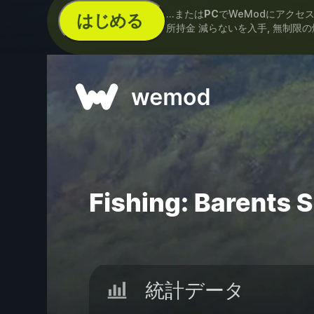
...または
PC
でWeModにアクセ
はじめる
所持金 減らないを入手, 無制限の燃