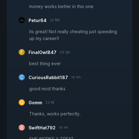
money works better in this one
Petur64
25 सित.
its great! Not really cheating just speeding
up my career!!
FinalOwl847
29 जुल.
best thing ever
CuriousRabbit187
16 जन.
good mod thanks
Gomm
23 मई
Thanks, works perfectly.
SwiftHat792
18 जन.
SHE WORKS A TREAT