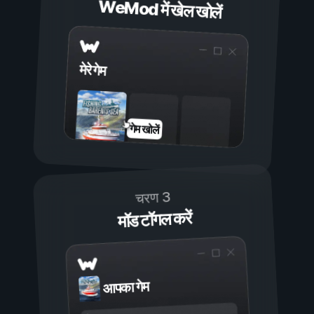
WeMod में खेल खोलें
मेरे गेम
गेम खोलें
चरण 3
मॉड टॉगल करें
आपका गेम