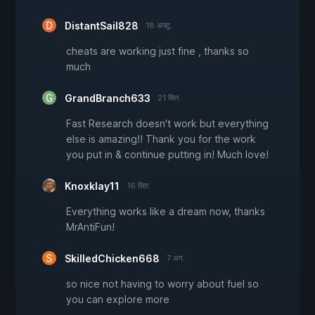
DistantSail828
18 अक्टू.
cheats are working just fine , thanks so
much
GrandBranch633
21 सित.
Fast Research doesn't work but everything
else is amazing!! Thank you for the work
you put in & continue putting in! Much love!
Knoxklay11
16 सित.
Everything works like a dream now, thanks
MrAntiFun!
SkilledChicken668
7 अग.
so nice not having to worry about fuel so
you can explore more