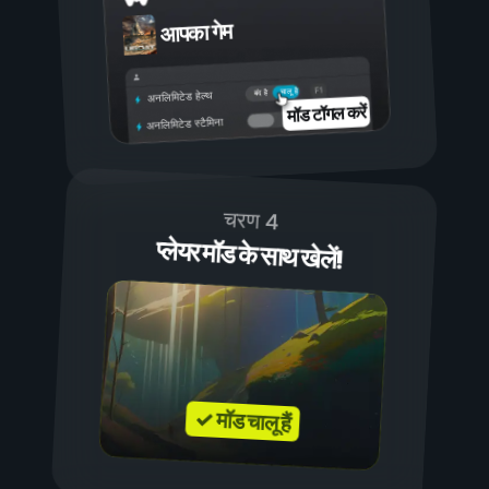
आपका गेम
चालू है
बंद है
अनलिमिटेड हेल्थ
मॉड टॉगल करें
अनलिमिटेड स्टैमिना
चरण 4
प्लेयर मॉड के साथ खेलें!
✓ मॉड चालू हैं