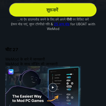
शुरू करें
...या ऐप डाउनलोड करने के लिए हमें अपने
पीसी
पर विज़िट करें
ईश्वर मोड पाएं, सुपर टॉरपीडो गति &
25 अन्य मॉड
for
UBOAT
with
WeMod
चीट
27
WeMod के बारे में जानकारी
WeMod के साथ मॉडिंग की जानकारी