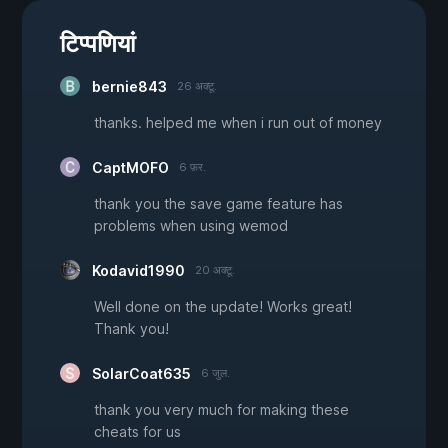
टिप्पणियां
bernie843
26 अक्टू.
thanks. helped me when i run out of money
CaptMOFO
6 फ़र.
thank you the save game feature has
problems when using wemod
Kodavid1990
20 अक्टू.
Well done on the update! Works great!
Thank you!
SolarCoat635
6 जुल.
thank you very much for making these
cheats for us