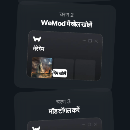
चरण 2
WeMod में खेल खोलें
मेरे गेम
गेम खोलें
चरण 3
मॉड टॉगल करें