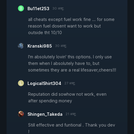
Bu11et253
30 अक्टू.
all cheats except fuel work fine ... for some
reason fuel dosent want to work but
outside tht 10/10
Kranski985
30 अक्टू.
I'm absolutely lovin' this options. I only use
them when I absolutely have to, but
sometimes they are a real lifesaver,cheers!!!
LogicalShirt304
27 अक्टू.
Reputation did sowhow not work, even
after spending money
Shingen_Takeda
21 अक्टू.
Still effective and funtional . Thank you dev
!