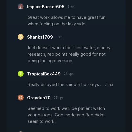
ImplicitBucket695
3 अग.
Great work allows me to have great fun
when feeling on the lazy side
Shanks1709
1 अग.
fuel doesn't work didn't test water, money,
research, rep points really good for not
being the right version
TropicalBox449
23 जुल.
Really enjoyed the smooth hot-keys . . . thx
Greydun70
25 जून
Seemed to work well. be patient watch
your gauges. God mode and Rep didnt
seem to work.