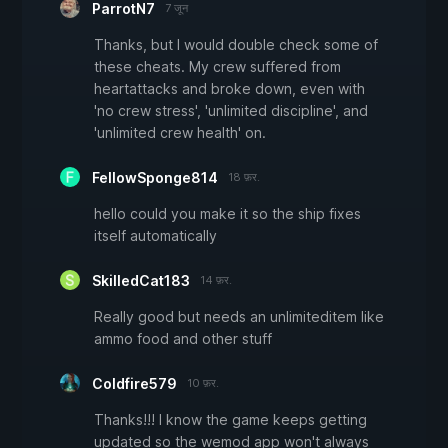
ParrotN7
7 जून
Thanks, but I would double check some of
these cheats. My crew suffered from
heartattacks and broke down, even with
'no crew stress', 'unlimited discipline', and
'unlimited crew health' on.
FellowSponge814
18 फ़र.
hello could you make it so the ship fixes
itself automatically
SkilledCat183
14 फ़र.
Really good but needs an unlimiteditem like
ammo food and other stuff
Coldfire579
10 फ़र.
Thanks!!! I know the game keeps getting
updated so the wemod app won't always