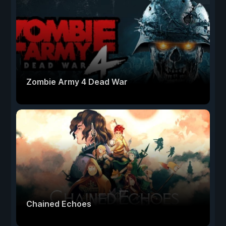
Zombie Army 4 Dead War
Chained Echoes