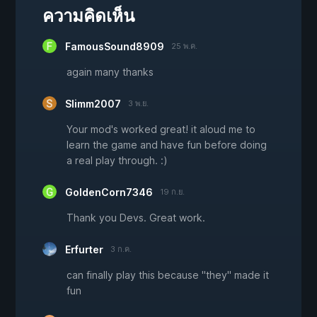
ความคิดเห็น
FamousSound8909
25 พ.ค.
again many thanks
Slimm2007
3 พ.ย.
Your mod's worked great! it aloud me to
learn the game and have fun before doing
a real play through. :)
GoldenCorn7346
19 ก.ย.
Thank you Devs. Great work.
Erfurter
3 ก.ค.
can finally play this because "they" made it
fun