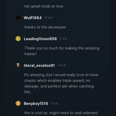
ran great mods ar nice
Wulf1984
15 ส.ค.
thanks to the developer
LeadingOnion658
3 ก.ค.
Thank you so much for making this amazing
trainer!
literal_excelso91
17 พ.ค.
It's amazing, but I would really love to have
cheats which enables triple speed, no
damage, and perfect aim when catching
fish.
Benyboy1516
5 พ.ค.
this is cool as, might need to add unlimited