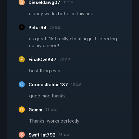
Dieseldawg07
11 ก.พ.
money works better in this one
Petur64
25 ก.ย.
its great! Not really cheating just speeding
up my career!!
FinalOwl847
29 ก.ค.
best thing ever
CuriousRabbit187
16 ม.ค.
good mod thanks
Gomm
23 พ.ค.
Thanks, works perfectly.
SwiftHat792
18 ม.ค.