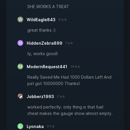
SHE WORKS A TREAT
WildEagle843
6 ม.ค.
great thanks :)
HiddenZebra899
1 ม.ค.
ty, works good!
ModernRequest441
14 พ.ย.
Really Saved Me Had 1000 Dollars Left And
just got 10000000 Thanks!
Jobberz1993
2 พ.ย.
worked perfectly. only thing is that fuel
cheat makes the gauge show almost empty.
Lyonaka
3 ก.ย.