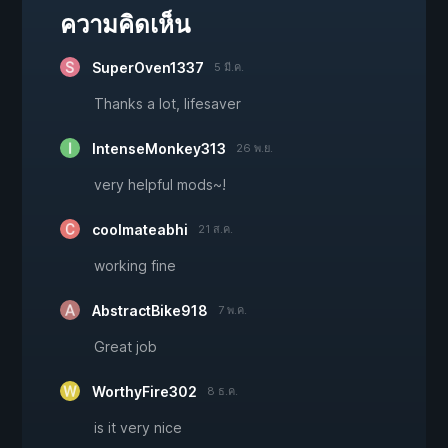
ความคิดเห็น
SuperOven1337
5 มี.ค.
Thanks a lot, lifesaver
IntenseMonkey313
26 พ.ย.
very helpful mods~!
coolmateabhi
21 ส.ค.
working fine
AbstractBike918
7 พ.ค.
Great job
WorthyFire302
8 ธ.ค.
is it very nice