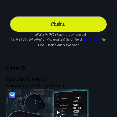
เริ่มต้น
...หรือไปที่
PC
เพื่อดาวน์โหลดแอป
รับ จิตใจไม่มีขีดจำกัด, ร่างกายไม่มีขีดจำกัด &
อีก 6 Mod
for
The Chant
with
WeMod
Cheat
8
ข้อมูลเกี่ยวกับ WeMod
ภาพรวมการ Mod ด้วย WeMod