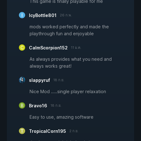
This game is finally playable for me
IcyBottle801
26 ก.พ.
mods worked perfectly and made the
playthrough fun and enjoyable
CalmScorpion152
11 ม.ค.
As always provides what you need and
always works great!
slappyruf
18 ก.ย.
Nice Mod .....single player relaxation
Bravo16
18 ก.ย.
Easy to use, amazing software
TropicalCorn195
2 ก.ย.