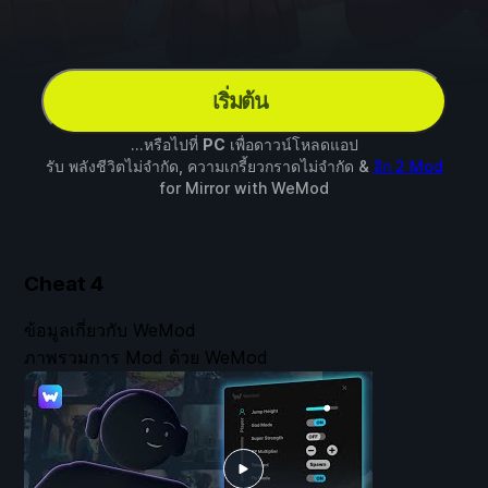
เริ่มต้น
...หรือไปที่
PC
เพื่อดาวน์โหลดแอป
รับ พลังชีวิตไม่จำกัด, ความเกรี้ยวกราดไม่จำกัด &
อีก 2 Mod
for
Mirror
with
WeMod
Cheat
4
ข้อมูลเกี่ยวกับ WeMod
ภาพรวมการ Mod ด้วย WeMod