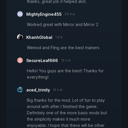
thanks, great job it helped alot.
MightyEngine455
29 ส.ค.
Worked great with Mirror and Mirror 2
KhanhGlobal
1 ส.ค.
Wemod and Fling are the best trainers
SecureLeaf666
19 ก.ค.
Hello! You guys are the best! Thanks for
everything!
aced_trinity
15 ก.ค.
Big thanks for the mod. Lot of fun to play
around with after I finished the game.
Definitely one of the more basic mods but
the simplicity makes it much more
enjoyable. I hope that there will be other