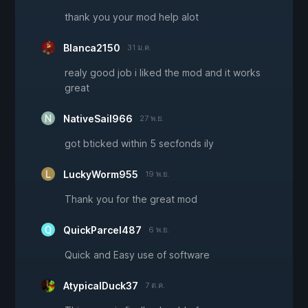
thank you your mod help alot
Blanca2150
31 ม.ค.
realy good job i liked the mod and it works
great
NativeSail966
27 พ.ย.
got bticked within 5 secfonds ily
LuckyWorm955
19 พ.ย.
Thank you for the great mod
QuickParcel487
6 พ.ย.
Quick and Easy use of software
AtypicalDuck37
7 ต.ค.