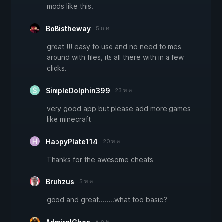
mods like this.
BoBistheway
5 ก.ค.
great !!! easy to use and no need to mes
around with files, its all there with in a few
clicks.
SimpleDolphin399
23 พ.ค.
very good app but please add more games
like minecraft
HappyPlate114
20 พ.ค.
Thanks for the awesome cheats
Bruhzus
5 พ.ค.
good and great........what too basic?
AdmiralGhos
8 ก.พ.